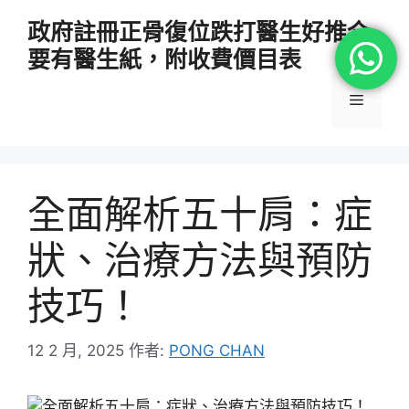
跳
政府註冊正骨復位跌打醫生好推介
至
要有醫生紙，附收費價目表
主
要
選
內
容
單
全面解析五十肩：症
狀、治療方法與預防
技巧！
12 2 月, 2025
作者:
PONG CHAN