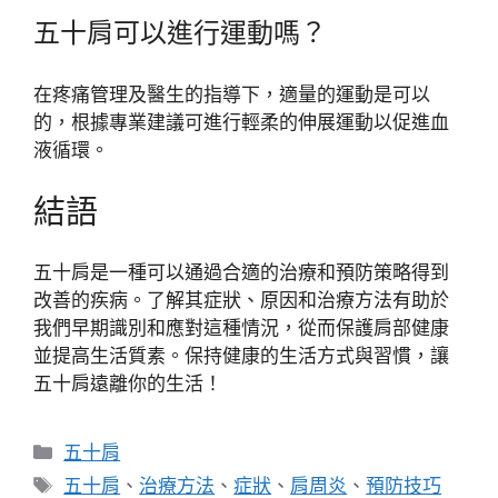
五十肩可以進行運動嗎？
在疼痛管理及醫生的指導下，適量的運動是可以
的，根據專業建議可進行輕柔的伸展運動以促進血
液循環。
結語
五十肩是一種可以通過合適的治療和預防策略得到
改善的疾病。了解其症狀、原因和治療方法有助於
我們早期識別和應對這種情況，從而保護肩部健康
並提高生活質素。保持健康的生活方式與習慣，讓
五十肩遠離你的生活！
分
五十肩
類
標
五十肩
、
治療方法
、
症狀
、
肩周炎
、
預防技巧