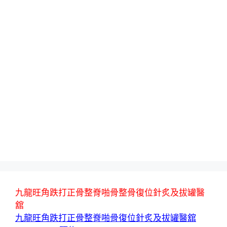
九龍旺角跌打正骨整脊啪骨整骨復位針炙及拔罐醫
舘
九龍旺角跌打正骨整脊啪骨復位針炙及拔罐醫舘