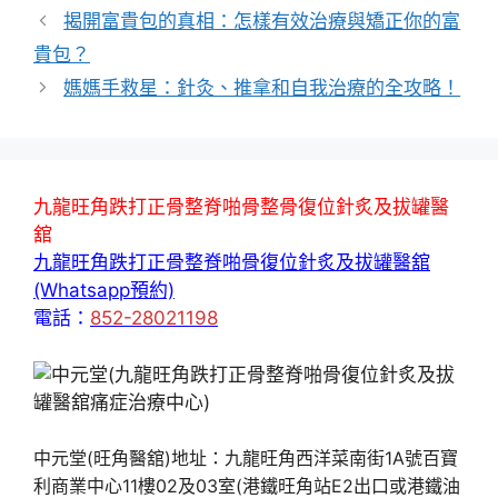
籤
揭開富貴包的真相：怎樣有效治療與矯正你的富
貴包？
媽媽手救星：針灸、推拿和自我治療的全攻略！
九龍旺角跌打正骨整脊啪骨整骨復位針炙及拔罐醫
舘
九龍旺角跌打正骨整脊啪骨復位針炙及拔罐醫舘
(Whatsapp預約)
電話：
852-28021198
中元堂(旺角醫舘)地址：九龍旺角西洋菜南街1A號百寶
利商業中心11樓02及03室(港鐵旺角站E2出口或港鐵油