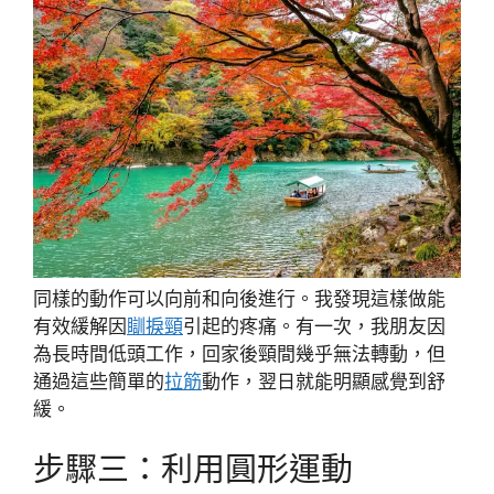
同樣的動作可以向前和向後進行。我發現這樣做能
有效緩解因
瞓捩頸
引起的疼痛。有一次，我朋友因
為長時間低頭工作，回家後頸間幾乎無法轉動，但
通過這些簡單的
拉筋
動作，翌日就能明顯感覺到舒
緩。
步驟三：利用圓形運動