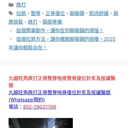
分
跌打
類
標
拉筋
、
整脊
、
正骨復位
、
瞓捩頸
、
肌肉舒緩
、
肩
籤
膀放鬆
、
跌打
、
頸部疼痛
這個簡單動作，讓你告別瞓捩頸的煩惱！
這個拉筋方法，讓你擺脫瞓捩頸的困擾，2025
年讓你輕鬆自在！
九龍旺角跌打正骨整脊啪骨整骨復位針炙及拔罐醫
舘
九龍旺角跌打正骨整脊啪骨復位針炙及拔罐醫舘
(Whatsapp預約)
電話：
852-28021198