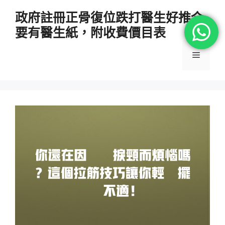
跳
政府註冊正骨復位跌打醫生好推介
至
要有醫生紙，附收費價目表
主
要
選
內
容
單