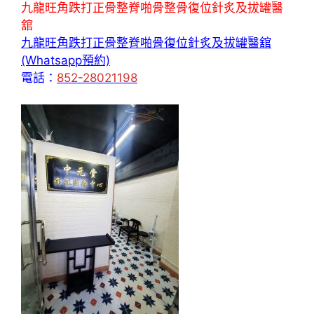
九龍旺角跌打正骨整脊啪骨整骨復位針炙及拔罐醫
舘
九龍旺角跌打正骨整脊啪骨復位針炙及拔罐醫舘
(Whatsapp預約)
電話：
852-28021198