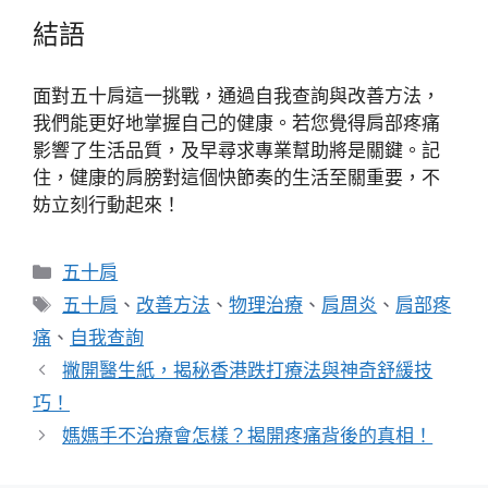
結語
面對五十肩這一挑戰，通過自我查詢與改善方法，
我們能更好地掌握自己的健康。若您覺得肩部疼痛
影響了生活品質，及早尋求專業幫助將是關鍵。記
住，健康的肩膀對這個快節奏的生活至關重要，不
妨立刻行動起來！
分
五十肩
類
標
五十肩
、
改善方法
、
物理治療
、
肩周炎
、
肩部疼
籤
痛
、
自我查詢
撇開醫生紙，揭秘香港跌打療法與神奇舒緩技
巧！
媽媽手不治療會怎樣？揭開疼痛背後的真相！