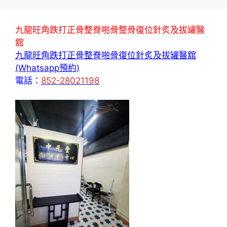
九龍旺角跌打正骨整脊啪骨整骨復位針炙及拔罐醫
舘
九龍旺角跌打正骨整脊啪骨復位針炙及拔罐醫舘
(Whatsapp預約)
電話：
852-28021198