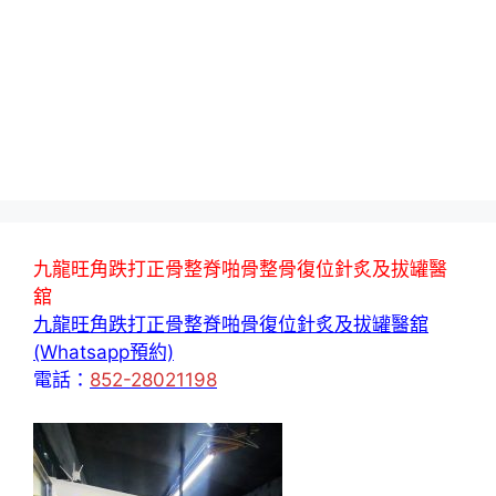
九龍旺角跌打正骨整脊啪骨整骨復位針炙及拔罐醫
舘
九龍旺角跌打正骨整脊啪骨復位針炙及拔罐醫舘
(Whatsapp預約)
電話：
852-28021198