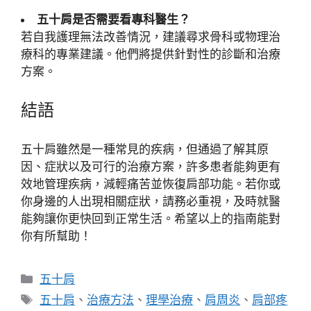
五十肩是否需要看專科醫生？
若自我護理無法改善情況，建議尋求骨科或物理治
療科的專業建議。他們將提供針對性的診斷和治療
方案。
結語
五十肩雖然是一種常見的疾病，但通過了解其原
因、症狀以及可行的治療方案，許多患者能夠更有
效地管理疾病，減輕痛苦並恢復肩部功能。若你或
你身邊的人出現相關症狀，請務必重視，及時就醫
能夠讓你更快回到正常生活。希望以上的指南能對
你有所幫助！
分
五十肩
類
標
五十肩
、
治療方法
、
理學治療
、
肩周炎
、
肩部疼