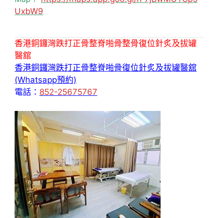
UxbW9
香港銅鑼灣跌打正骨整脊啪骨整骨復位針炙及拔罐
醫舘
香港銅鑼灣跌打正骨整脊啪骨復位針炙及拔罐醫舘
(Whatsapp預約)
電話：
852-25675767