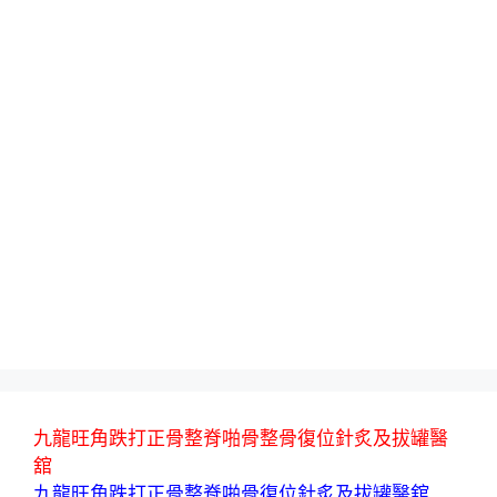
九龍旺角跌打正骨整脊啪骨整骨復位針炙及拔罐醫
舘
九龍旺角跌打正骨整脊啪骨復位針炙及拔罐醫舘