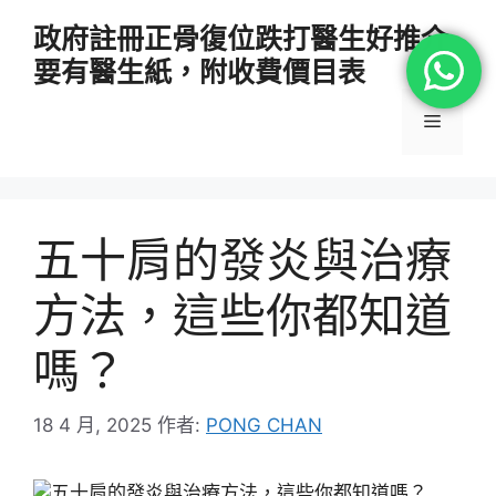
跳
政府註冊正骨復位跌打醫生好推介
至
要有醫生紙，附收費價目表
主
要
選
內
容
單
五十肩的發炎與治療
方法，這些你都知道
嗎？
18 4 月, 2025
作者:
PONG CHAN