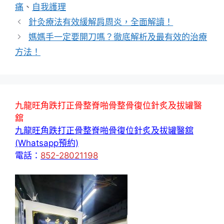
籤
痛
、
自我護理
針灸療法有效緩解肩周炎，全面解讀！
媽媽手一定要開刀嗎？徹底解析及最有效的治療
方法！
九龍旺角跌打正骨整脊啪骨整骨復位針炙及拔罐醫
舘
九龍旺角跌打正骨整脊啪骨復位針炙及拔罐醫舘
(Whatsapp預約)
電話：
852-28021198