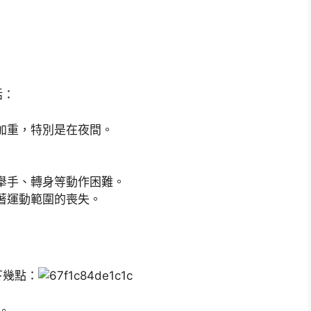
括：
加重，特別是在夜間。
舉手、轉身等動作困難。
著運動範圍的喪失。
下幾點：
。