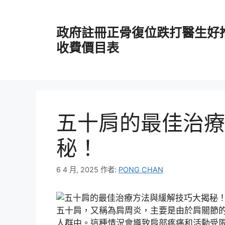
跳
至
政府註冊正骨復位跌打醫生好
主
要
收費價目表
內
容
五十肩的最佳治療
秘！
6 4 月, 2025
作者:
PONG CHAN
五十肩，又稱為肩周炎，主要是由於肩關節的
人群中。這種情況會導致肩部疼痛和活動受