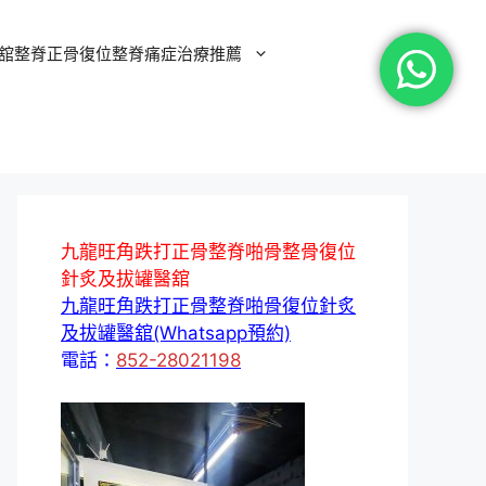
舘整脊正骨復位整脊痛症治療推薦
九龍旺角跌打正骨整脊啪骨整骨復位
針炙及拔罐醫舘
九龍旺角跌打正骨整脊啪骨復位針炙
及拔罐醫舘(Whatsapp預約)
電話：
852-28021198