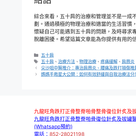
綜合來看，五十肩的治療和管理並不是一成
劃。通過積極的物理治療和適當的生活習慣
懷疑自己可能遇到五十肩的問題，及時尋求
脫離困擾。希望這篇文章能為你提供有用的
分
五十肩
類
標
五十肩
、
治療方法
、
物理治療
、
疼痛緩解
、
肩周炎
籤
尖沙咀中醫推介：專治肩周炎、腰痛及跌打損傷推
媽媽手救星大公開：如何有效舒緩與自我治療法分
九龍旺角跌打正骨整脊啪骨整骨復位針炙及
九龍旺角跌打正骨整脊啪骨復位針炙及拔罐
(Whatsapp預約)
電話：
852-28021198