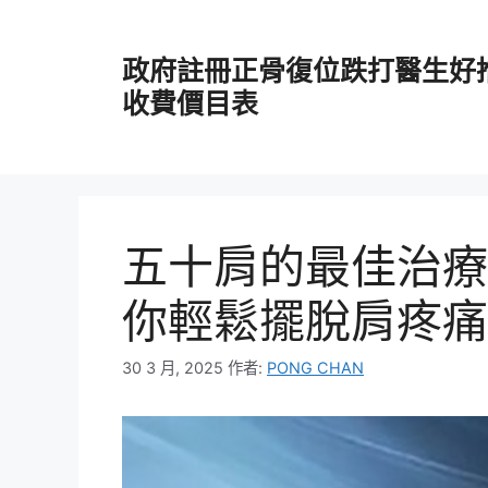
跳
至
政府註冊正骨復位跌打醫生好
主
要
收費價目表
內
容
五十肩的最佳治療
你輕鬆擺脫肩疼痛
30 3 月, 2025
作者:
PONG CHAN