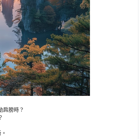
動肩膀時？
？
斷。