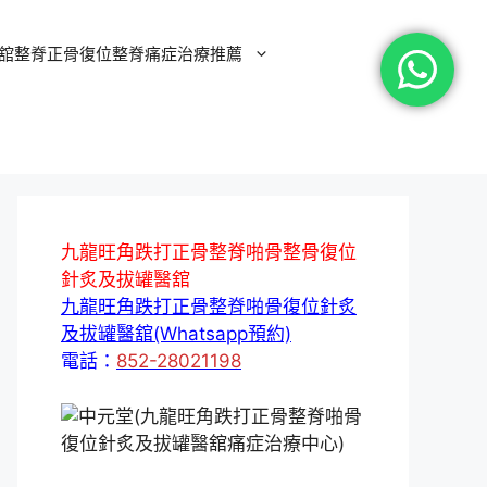
舘整脊正骨復位整脊痛症治療推薦
九龍旺角跌打正骨整脊啪骨整骨復位
針炙及拔罐醫舘
九龍旺角跌打正骨整脊啪骨復位針炙
及拔罐醫舘(Whatsapp預約)
電話：
852-28021198