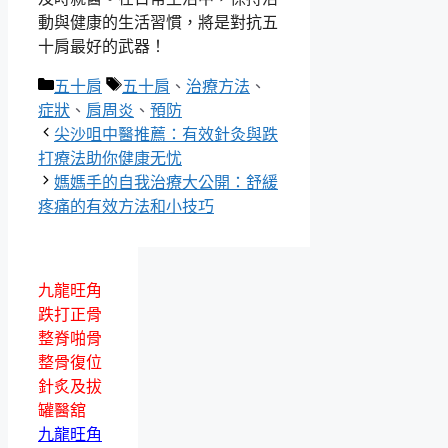
動與健康的生活習慣，將是對抗五
十肩最好的武器！
分
標
五十肩
五十肩
、
治療方法
、
類
籤
症狀
、
肩周炎
、
預防
尖沙咀中醫推薦：有效針灸與跌
打療法助你健康无忧
媽媽手的自我治療大公開：舒緩
疼痛的有效方法和小技巧
九龍旺角
跌打正骨
整脊啪骨
整骨復位
針炙及拔
罐醫舘
九龍旺角