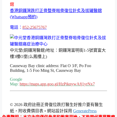
舘
香港銅鑼灣跌打正骨整脊啪骨復位針炙及拔罐醫舘
(Whatsapp預約)
電話：
852-25675767
中元堂(銅鑼灣醫舘)地址：銅鑼灣富明街1-5號寶富大
樓3樓O室(么鳳樓上)
Causeway Bay clinic address: Flat O 3/F, Po Foo
Building, 1-5 Foo Ming St, Causeway Bay
Google
Map:
https://maps.app.goo.gl/HzPiknywAfj1yrNx7
© 2026 政府註冊正骨復位跌打醫生好推介要有醫生
紙，附收費價目表
• 網站設計採用
GeneratePress