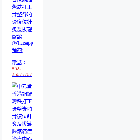
灣跌打正
骨整脊啪
骨復位針
炙及拔罐
醫舘
(Whatsapp
預約)
電話：
852-
25675767