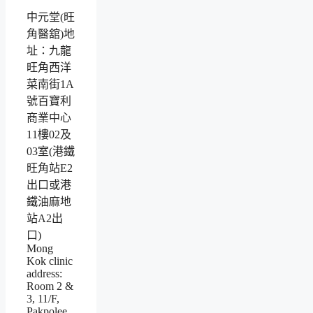
中元堂(旺
角醫舘)地
址：九龍
旺角西洋
菜南街1A
號百寶利
商業中心
11樓02及
03室(港鐵
旺角站E2
出口或港
鐵油麻地
站A2出
口)
Mong
Kok clinic
address:
Room 2 &
3, 11/F,
Pakpolee