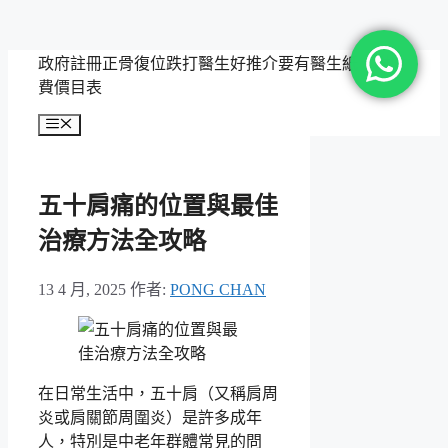
跳
政府註冊正骨復位跌打醫生好推介要有醫生紙，附收
至
費價目表
主
選
要
單
內
容
五十肩痛的位置與最佳
治療方法全攻略
13 4 月, 2025
作者:
PONG CHAN
在日常生活中，五十肩（又稱肩周
炎或肩關節周圍炎）是許多成年
人，特別是中老年群體常見的問