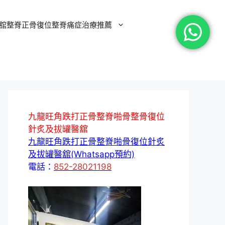
舘整脊正骨復位整脊痛症治療推薦
九龍旺角跌打正骨整脊啪骨整骨復位
針炙及拔罐醫舘
九龍旺角跌打正骨整脊啪骨復位針炙
及拔罐醫舘(Whatsapp預約)
電話：
852-28021198