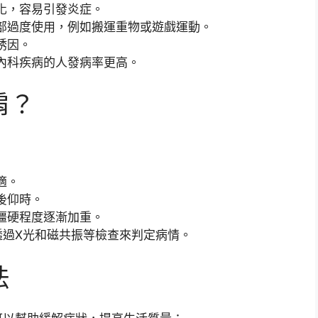
化，容易引發炎症。
部過度使用，例如搬運重物或遊戲運動。
誘因。
內科疾病的人發病率更高。
肩？
：
適。
後仰時。
僵硬程度逐漸加重。
透過X光和磁共振等檢查來判定病情。
法