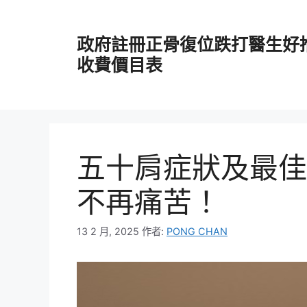
跳
至
政府註冊正骨復位跌打醫生好
主
要
收費價目表
內
容
五十肩症狀及最佳
不再痛苦！
13 2 月, 2025
作者:
PONG CHAN