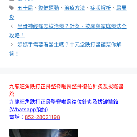
類
標
五十肩
、
復健運動
、
治療方法
、
症狀解析
、
肩周
籤
炎
坐骨神經痛怎樣治療？針灸、按摩與家庭療法全
攻略！
媽媽手需要看醫生嗎？中元堂跌打醫館幫你解
答！
九龍旺角跌打正骨整脊啪骨整骨復位針炙及拔罐醫
舘
九龍旺角跌打正骨整脊啪骨復位針炙及拔罐醫舘
(Whatsapp預約)
電話：
852-28021198