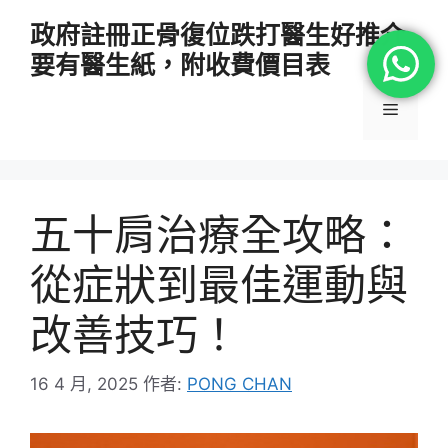
跳
政府註冊正骨復位跌打醫生好推介
至
要有醫生紙，附收費價目表
主
要
選
內
容
單
五十肩治療全攻略：
從症狀到最佳運動與
改善技巧！
16 4 月, 2025
作者:
PONG CHAN