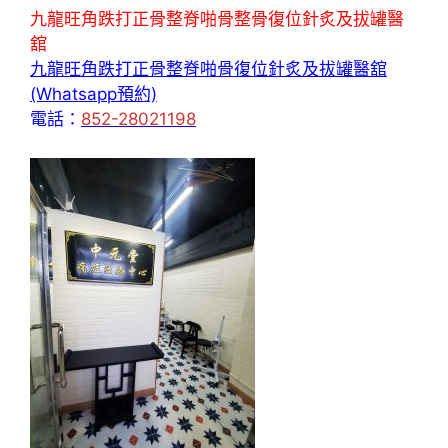
九龍旺角跌打正骨整脊啪骨整骨復位針炙及拔罐醫
舘
九龍旺角跌打正骨整脊啪骨復位針炙及拔罐醫舘
(Whatsapp預約)
電話：
852-28021198