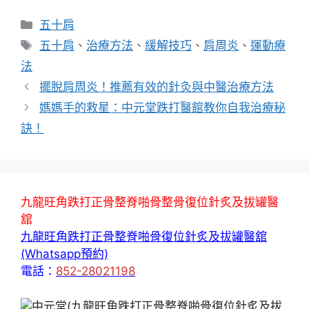
分
五十肩
類
標
五十肩
、
治療方法
、
緩解技巧
、
肩周炎
、
運動療
籤
法
擺脫肩周炎！推薦有效的針灸與中醫治療方法
媽媽手的救星：中元堂跌打醫館教你自我治療秘
訣！
九龍旺角跌打正骨整脊啪骨整骨復位針炙及拔罐醫
舘
九龍旺角跌打正骨整脊啪骨復位針炙及拔罐醫舘
(Whatsapp預約)
電話：
852-28021198