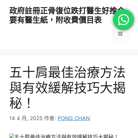
跳
政府註冊正骨復位跌打醫生好推介
至
要有醫生紙，附收費價目表
主
要
選
內
容
單
五十肩最佳治療方法
與有效緩解技巧大揭
秘！
14 4 月, 2025
作者:
PONG CHAN