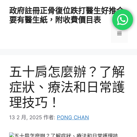
跳
政府註冊正骨復位跌打醫生好推介
至
要有醫生紙，附收費價目表
主
要
選
內
容
單
五十肩怎麼辦？了解
症狀、療法和日常護
理技巧！
13 2 月, 2025
作者:
PONG CHAN