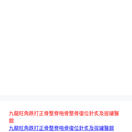
九龍旺角跌打正骨整脊啪骨整骨復位針炙及拔罐醫
舘
九龍旺角跌打正骨整脊啪骨復位針炙及拔罐醫舘