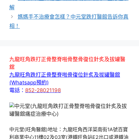
解
媽媽手不治療會怎樣？中元堂跌打醫館告訴你真
相！
九龍旺角跌打正骨整脊啪骨整骨復位針炙及拔罐醫
舘
九龍旺角跌打正骨整脊啪骨復位針炙及拔罐醫舘
(Whatsapp預約)
電話：
852-28021198
中元堂(旺角醫舘)地址：九龍旺角西洋菜南街1A號百寶
利商業中心11樓02及03室(港鐵旺角站E2出口或港鐵油