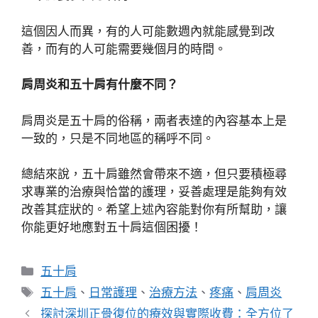
這個因人而異，有的人可能數週內就能感覺到改
善，而有的人可能需要幾個月的時間。
肩周炎和五十肩有什麼不同？
肩周炎是五十肩的俗稱，兩者表達的內容基本上是
一致的，只是不同地區的稱呼不同。
總結來說，五十肩雖然會帶來不適，但只要積極尋
求專業的治療與恰當的護理，妥善處理是能夠有效
改善其症狀的。希望上述內容能對你有所幫助，讓
你能更好地應對五十肩這個困擾！
分
五十肩
類
標
五十肩
、
日常護理
、
治療方法
、
疼痛
、
肩周炎
籤
探討深圳正骨復位的療效與實際收費：全方位了