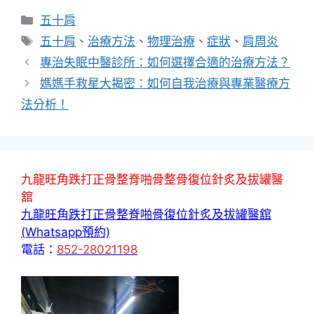
分
五十肩
類
標
五十肩
、
治療方法
、
物理治療
、
症狀
、
肩周炎
籤
專治失眠中醫診所：如何選擇合適的治療方法？
媽媽手救星大揭密：如何自我治療與專業醫療方
法分析！
九龍旺角跌打正骨整脊啪骨整骨復位針炙及拔罐醫
舘
九龍旺角跌打正骨整脊啪骨復位針炙及拔罐醫舘
(Whatsapp預約)
電話：
852-28021198