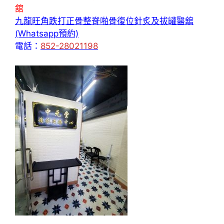
舘
九龍旺角跌打正骨整脊啪骨復位針炙及拔罐醫舘
(Whatsapp預約)
電話：
852-28021198