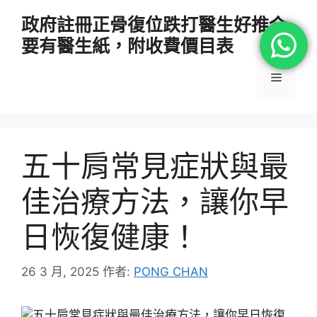
跳
政府註冊正骨復位跌打醫生好推介
至
要有醫生紙，附收費價目表
主
要
選
內
容
單
五十肩常見症狀與最
佳治療方法，讓你早
日恢復健康！
26 3 月, 2025
作者:
PONG CHAN