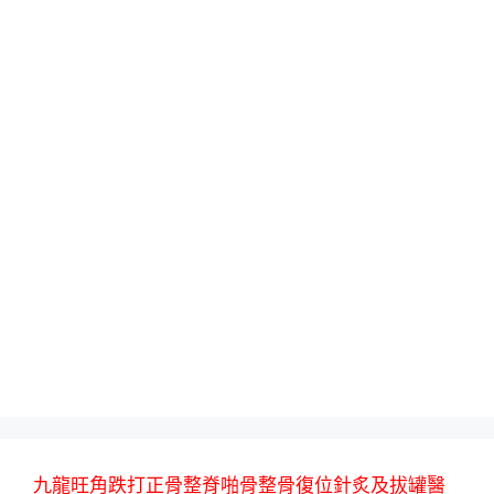
九龍旺角跌打正骨整脊啪骨整骨復位針炙及拔罐醫