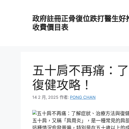
跳
至
政府註冊正骨復位跌打醫生好
主
要
收費價目表
內
容
五十肩不再痛：了
復健攻略！
14 2 月, 2025
作者:
PONG CHAN
五十肩，又稱「肩周炎」，是一種常見的肩
這種情況愈發普遍，特別是在五十歲以上的