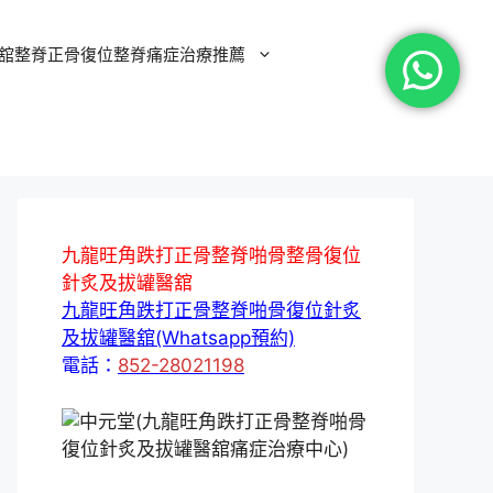
舘整脊正骨復位整脊痛症治療推薦
九龍旺角跌打正骨整脊啪骨整骨復位
針炙及拔罐醫舘
九龍旺角跌打正骨整脊啪骨復位針炙
及拔罐醫舘(Whatsapp預約)
電話：
852-28021198