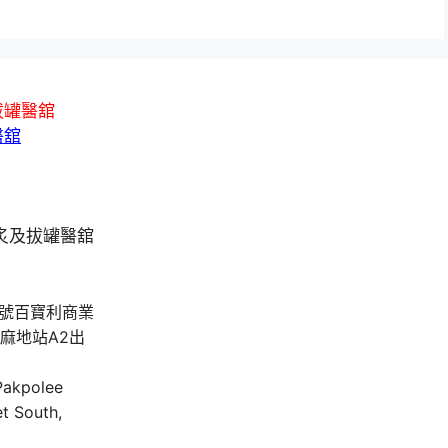
拔罐醫舘
醫舘
A號百寶利商業
油麻地站A2出
 Pakpolee
t South,