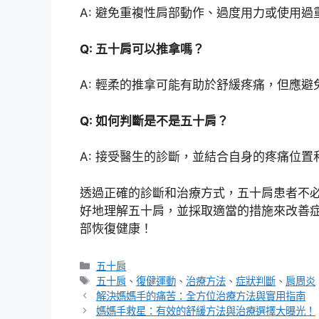
A: 避免重複性肩部動作、過度用力或使用
Q: 五十肩可以推拿嗎？
A: 輕柔的推拿可能有助於舒緩疼痛，但應
Q: 如何判斷是不是五十肩？
A: 接受醫生的診斷，並結合自身的疼痛位
透過正確的診斷和治療方式，五十肩患者不
好地理解五十肩，並採取適當的措施來改善
部恢復健康！
分
五十肩
類
標
五十肩
、
復健運動
、
治療方法
、
症狀判斷
、
肩周炎
籤
解決媽媽手的痛苦：全方位治療方法與實用指南
媽媽手救星：有效的舒緩方法與治療選擇大曝光！