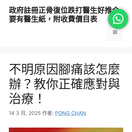
跳
政府註冊正骨復位跌打醫生好推介
至
要有醫生紙，附收費價目表
主
要
選
內
容
單
不明原因腳痛該怎麼
辦？教你正確應對與
治療！
14 3 月, 2025
作者:
PONG CHAN