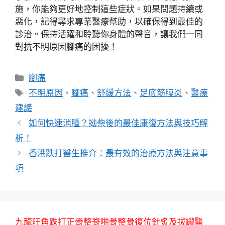
施，你能夠更好地控制這些症狀。如果問題持續或
惡化，記得尋求專業醫療幫助，以確保得到最佳的
診治。保持活躍和聆聽你身體的聲音，讓我們一同
對抗不明原因腳痛的困擾！
分
腳痛
類
標
不明原因
、
腳痛
、
舒緩方法
、
足底筋膜炎
、
醫療
籤
建議
如何快速消腫？拗柴後的最佳康復方法與技巧解
析！
香港跌打醫生推介：最有效的治療方法與注意事
項
九龍旺角跌打正骨整脊啪骨整骨復位針炙及拔罐醫