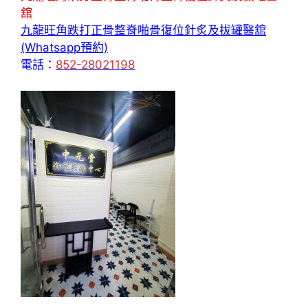
舘
九龍旺角跌打正骨整脊啪骨復位針炙及拔罐醫舘
(Whatsapp預約)
電話：
852-28021198