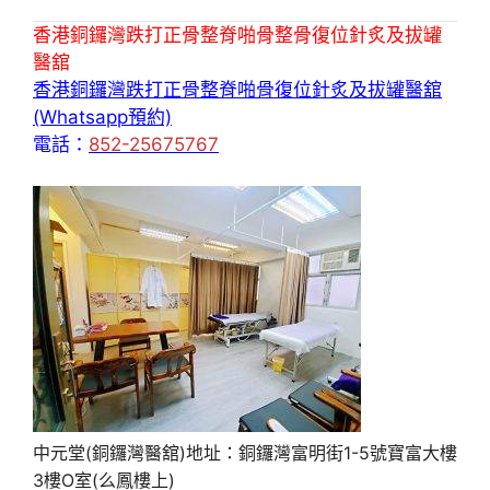
香港銅鑼灣跌打正骨整脊啪骨整骨復位針炙及拔罐
醫舘
香港銅鑼灣跌打正骨整脊啪骨復位針炙及拔罐醫舘
(Whatsapp預約)
電話：
852-25675767
中元堂(銅鑼灣醫舘)地址：銅鑼灣富明街1-5號寶富大樓
3樓O室(么鳳樓上)