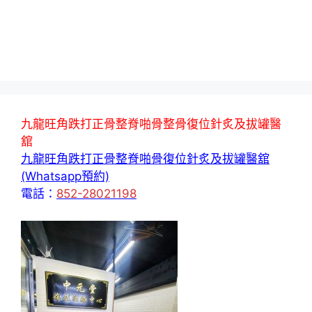
九龍旺角跌打正骨整脊啪骨整骨復位針炙及拔罐醫
舘
九龍旺角跌打正骨整脊啪骨復位針炙及拔罐醫舘
(Whatsapp預約)
電話：
852-28021198