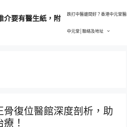
跌打中醫邊間好？香港中元堂醫
推介要有醫生紙，附
中元堂│聯絡及地址
正骨復位醫館深度剖析，助
治療！