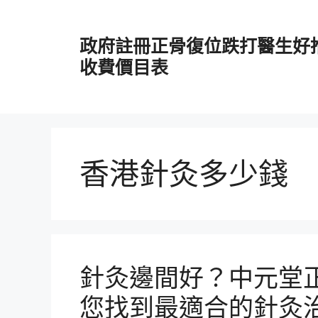
跳
至
政府註冊正骨復位跌打醫生好
主
要
收費價目表
內
容
香港針灸多少錢
針灸邊間好？中元堂
您找到最適合的針灸