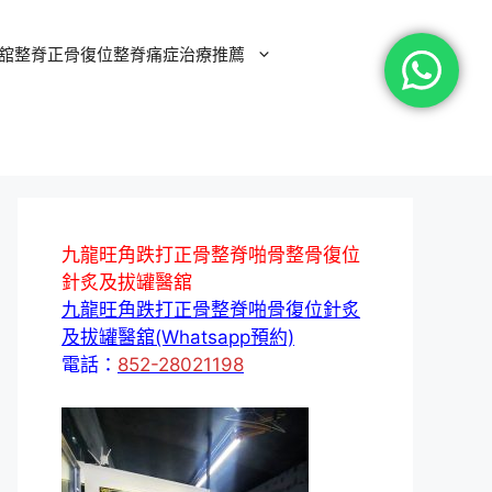
舘整脊正骨復位整脊痛症治療推薦
九龍旺角跌打正骨整脊啪骨整骨復位
針炙及拔罐醫舘
九龍旺角跌打正骨整脊啪骨復位針炙
及拔罐醫舘(Whatsapp預約)
電話：
852-28021198