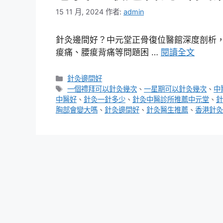
15 11 月, 2024
作者:
admin
針灸邊間好？中元堂正骨復位醫館深度剖析，
痠痛、腰痠背痛等問題困 …
閱讀全文
分
針灸邊間好
類
標
一個禮拜可以針灸幾次
、
一星期可以針灸幾次
、
中
籤
中醫好
、
針灸一針多少
、
針灸中醫診所推薦中元堂
、
針
胸部會變大嗎
、
針灸邊間好
、
針灸醫生推薦
、
香港針灸