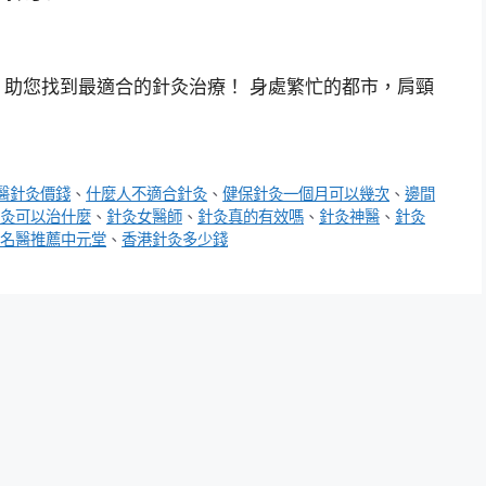
助您找到最適合的針灸治療！ 身處繁忙的都市，肩頸
醫針灸價錢
、
什麼人不適合針灸
、
健保針灸一個月可以幾次
、
邊間
灸可以治什麼
、
針灸女醫師
、
針灸真的有效嗎
、
針灸神醫
、
針灸
名醫推薦中元堂
、
香港針灸多少錢