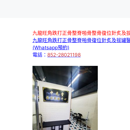
九龍旺角跌打正骨整脊啪骨整骨復位針炙及
九龍旺角跌打正骨整脊啪骨復位針炙及拔罐
(Whatsapp預約)
電話：
852-28021198