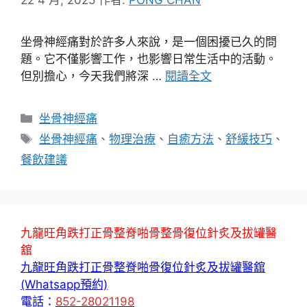
坐骨神經痛對於許多人來說，是一個困擾已久的問
題。它不僅影響工作，也影響日常生活中的活動。
但別擔心，今天我們將深 …
閱讀全文
分
坐骨神經痛
類
標
坐骨神經痛
、
物理治療
、
自癒方法
、
舒緩技巧
、
籤
餐飲建議
九龍旺角跌打正骨整脊啪骨整骨復位針炙及拔罐醫
舘
九龍旺角跌打正骨整脊啪骨復位針炙及拔罐醫舘
(Whatsapp預約)
電話：
852-28021198