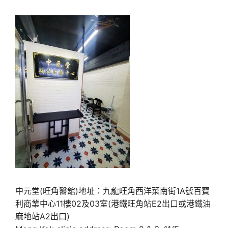
中元堂(旺角醫舘)地址：九龍旺角西洋菜南街1A號百寶
利商業中心11樓02及03室(港鐵旺角站E2出口或港鐵油
麻地站A2出口)