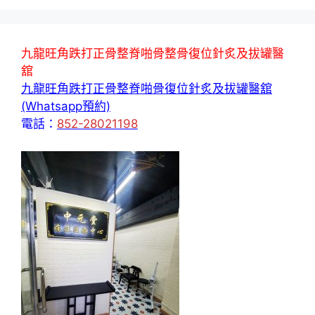
九龍旺角跌打正骨整脊啪骨整骨復位針炙及拔罐醫
舘
九龍旺角跌打正骨整脊啪骨復位針炙及拔罐醫舘
(Whatsapp預約)
電話：
852-28021198