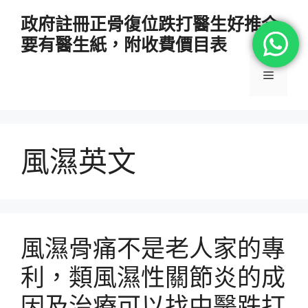
跳
政府註冊正骨復位跌打醫生好推介
至
要有醫生紙，附收費價目表
主
要
選
內
容
單
風濕英文
風濕骨痛不是老人家的專
利，類風濕性關節炎的成
因及治療可以找中醫跌打