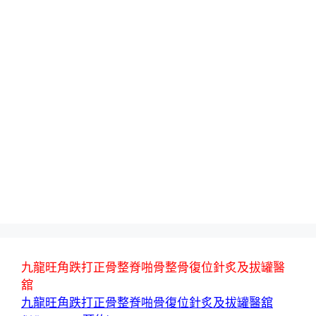
九龍旺角跌打正骨整脊啪骨整骨復位針炙及拔罐醫
舘
九龍旺角跌打正骨整脊啪骨復位針炙及拔罐醫舘