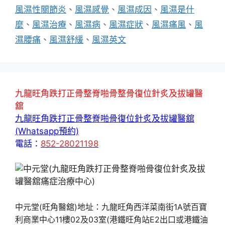
風濕性關節炎
、
風濕感覺
、
風濕成因
、
風濕是什
麼
、
風濕治療
、
風濕病
、
風濕症狀
、
風濕痛風
、
風
濕腰痛
、
風濕舒緩
、
風濕英文
九龍旺角跌打正骨整脊啪骨整骨復位針炙及拔罐醫
舘
九龍旺角跌打正骨整脊啪骨復位針炙及拔罐醫舘
(Whatsapp預約)
電話：
852-28021198
中元堂(旺角醫舘)地址：九龍旺角西洋菜南街1A號百寶
利商業中心11樓02及03室(港鐵旺角站E2出口或港鐵油