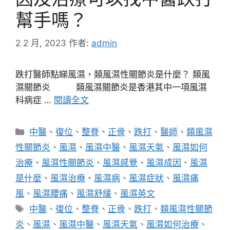
幫手嗎？
2 2 月, 2023
作者:
admin
跌打醫師點睇風濕，類風濕性關節炎是什麼？ 類風
濕關節炎 類風濕關節炎是香港其中一項風濕
科病症 …
閱讀全文
分
中醫
、
復位
、
整脊
、
正骨
、
跌打
、
醫師
、
類風濕
類
性關節炎
、
風濕
、
風濕中醫
、
風濕天氣
、
風濕如何
治療
、
風濕性關節炎
、
風濕感覺
、
風濕成因
、
風濕
是什麼
、
風濕治療
、
風濕病
、
風濕症狀
、
風濕痛
風
、
風濕腰痛
、
風濕舒緩
、
風濕英文
標
中醫
、
復位
、
整脊
、
正骨
、
跌打
、
類風濕性關節
籤
炎
、
風濕
、
風濕中醫
、
風濕天氣
、
風濕如何治療
、