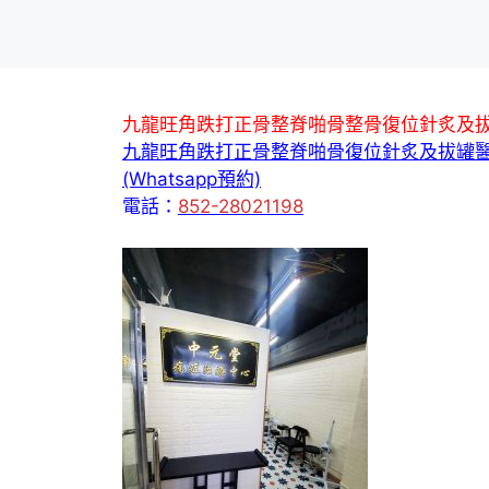
九龍旺角跌打正骨整脊啪骨整骨復位針炙及
九龍旺角跌打正骨整脊啪骨復位針炙及拔罐
(Whatsapp預約)
電話：
852-28021198