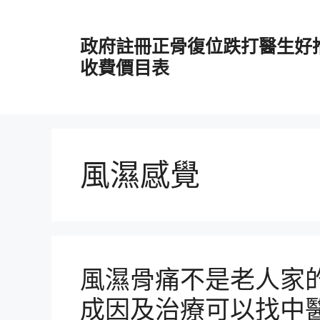
跳
至
政府註冊正骨復位跌打醫生好
主
要
收費價目表
內
容
風濕感覺
風濕骨痛不是老人家
成因及治療可以找中