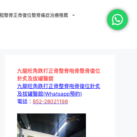
舘整脊正骨復位整脊痛症治療推薦
九龍旺角跌打正骨整脊啪骨整骨復位
針炙及拔罐醫舘
九龍旺角跌打正骨整脊啪骨復位針炙
及拔罐醫舘(Whatsapp預約)
電話：
852-28021198