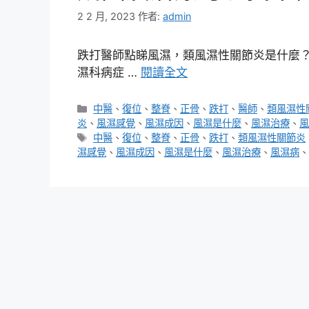
2 2 月, 2023
作者:
admin
跌打醫師點睇風濕，類風濕性關節炎是什麼
濕科病症 …
閱讀全文
分
中醫
、
復位
、
整脊
、
正骨
、
跌打
、
醫師
、
類風濕性
類
炎
、
風濕感覺
、
風濕成因
、
風濕是什麼
、
風濕治療
、
風
標
中醫
、
復位
、
整脊
、
正骨
、
跌打
、
類風濕性關節炎
籤
濕感覺
、
風濕成因
、
風濕是什麼
、
風濕治療
、
風濕病
、