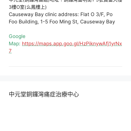
3樓O室(么鳳樓上)
Causeway Bay clinic address: Flat O 3/F, Po
Foo Building, 1-5 Foo Ming St, Causeway Bay
Google
Map:
https://maps.app.goo.gl/HzPiknywAfj1yrNx
7
中元堂銅鑼灣痛症治療中心