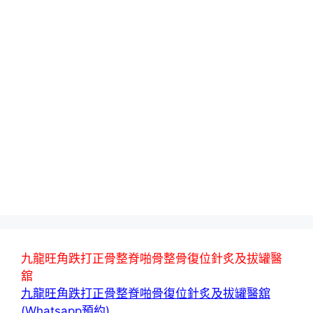
九龍旺角跌打正骨整脊啪骨整骨復位針炙及拔罐醫
舘
九龍旺角跌打正骨整脊啪骨復位針炙及拔罐醫舘
(Whatsapp預約)