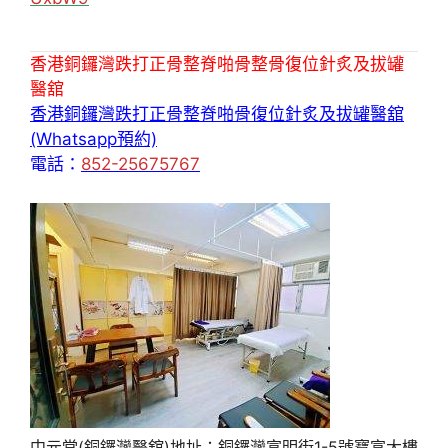
香港銅鑼灣跌打正骨整脊啪骨整骨復位針炙及拔罐
醫舘
香港銅鑼灣跌打正骨整脊啪骨復位針炙及拔罐醫舘
(Whatsapp預約)
電話：
852-25675767
中元堂(銅鑼灣醫舘)地址：銅鑼灣富明街1-5號寶富大樓