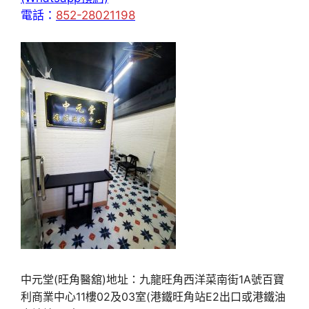
電話：
852-28021198
中元堂(旺角醫舘)地址：九龍旺角西洋菜南街1A號百寶
利商業中心11樓02及03室(港鐵旺角站E2出口或港鐵油