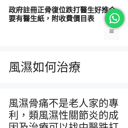
跳
政府註冊正骨復位跌打醫生好推介
至
要有醫生紙，附收費價目表
主
要
選
內
容
單
風濕如何治療
風濕骨痛不是老人家的專
利，類風濕性關節炎的成
因及治療可以找中醫跌打