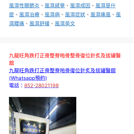
風濕性關節炎
、
風濕感覺
、
風濕成因
、
風濕是什
麼
、
風濕治療
、
風濕病
、
風濕症狀
、
風濕痛風
、
風
濕腰痛
、
風濕舒緩
、
風濕英文
九龍旺角跌打正骨整脊啪骨整骨復位針炙及拔罐醫
舘
九龍旺角跌打正骨整脊啪骨復位針炙及拔罐醫舘
(Whatsapp預約)
電話：
852-28021198