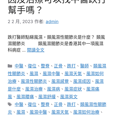
幫手嗎？
2 2 月, 2023
作者:
admin
跌打醫師點睇風濕，類風濕性關節炎是什麼？ 類風
濕關節炎 類風濕關節炎是香港其中一項風濕
科病症 …
閱讀全文
分
中醫
、
復位
、
整脊
、
正骨
、
跌打
、
醫師
、
類風濕
類
性關節炎
、
風濕
、
風濕中醫
、
風濕天氣
、
風濕如何
治療
、
風濕性關節炎
、
風濕感覺
、
風濕成因
、
風濕
是什麼
、
風濕治療
、
風濕病
、
風濕症狀
、
風濕痛
風
、
風濕腰痛
、
風濕舒緩
、
風濕英文
標
中醫
、
復位
、
整脊
、
正骨
、
跌打
、
類風濕性關節
籤
炎
、
風濕
、
風濕中醫
、
風濕天氣
、
風濕如何治療
、