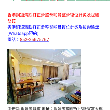
香港銅鑼灣跌打正骨整脊啪骨整骨復位針炙及拔罐
醫舘
香港銅鑼灣跌打正骨整脊啪骨復位針炙及拔罐醫舘
(Whatsapp預約)
電話：
852-25675767
中元堂(銅鑼灣醫舘)地址：銅鑼灣富明街1-5號寶富大樓