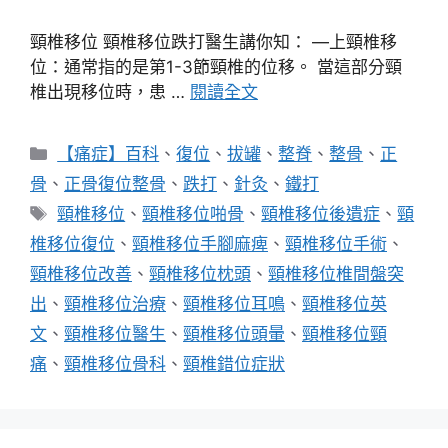
頸椎移位 頸椎移位跌打醫生講你知： —上頸椎移
位：通常指的是第1-3節頸椎的位移。 當這部分頸
椎出現移位時，患 …
閱讀全文
分
【痛症】百科
、
復位
、
拔罐
、
整脊
、
整骨
、
正
類
骨
、
正骨復位整骨
、
跌打
、
針灸
、
鐵打
標
頸椎移位
、
頸椎移位啪骨
、
頸椎移位後遺症
、
頸
籤
椎移位復位
、
頸椎移位手腳麻痺
、
頸椎移位手術
、
頸椎移位改善
、
頸椎移位枕頭
、
頸椎移位椎間盤突
出
、
頸椎移位治療
、
頸椎移位耳鳴
、
頸椎移位英
文
、
頸椎移位醫生
、
頸椎移位頭暈
、
頸椎移位頸
痛
、
頸椎移位骨科
、
頸椎錯位症狀