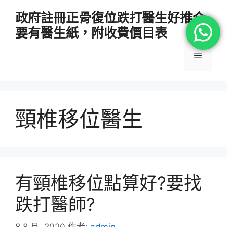
跳
政府註冊正骨復位跌打醫生好推介
至
要有醫生紙，附收費價目表
主
要
選
內
容
單
頸椎移位醫生
有頸椎移位點算好?要找
跌打醫師?
8 8 月, 2020
作者:
admin