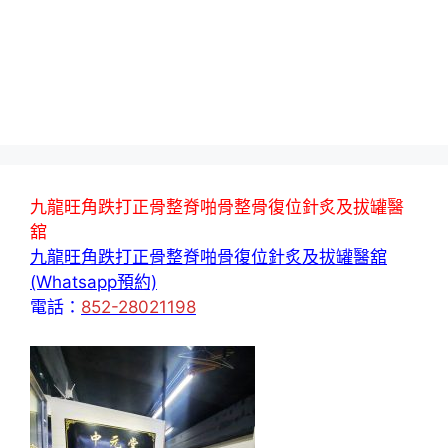
九龍旺角跌打正骨整脊啪骨整骨復位針炙及拔罐醫
舘
九龍旺角跌打正骨整脊啪骨復位針炙及拔罐醫舘
(Whatsapp預約)
電話：
852-28021198