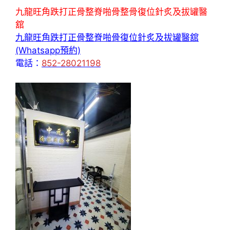
九龍旺角跌打正骨整脊啪骨整骨復位針炙及拔罐醫
舘
九龍旺角跌打正骨整脊啪骨復位針炙及拔罐醫舘
(Whatsapp預約)
電話：
852-28021198