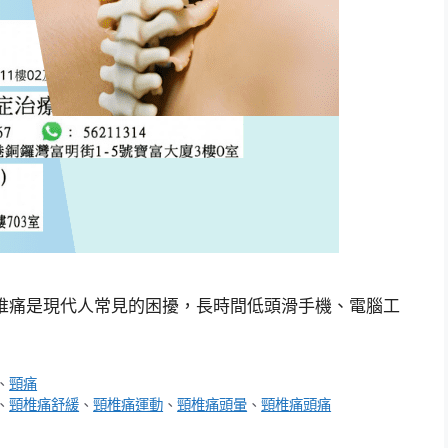
椎痛是現代人常見的困擾，長時間低頭滑手機、電腦工
、
頸痛
、
頸椎痛舒緩
、
頸椎痛運動
、
頸椎痛頭暈
、
頸椎痛頭痛