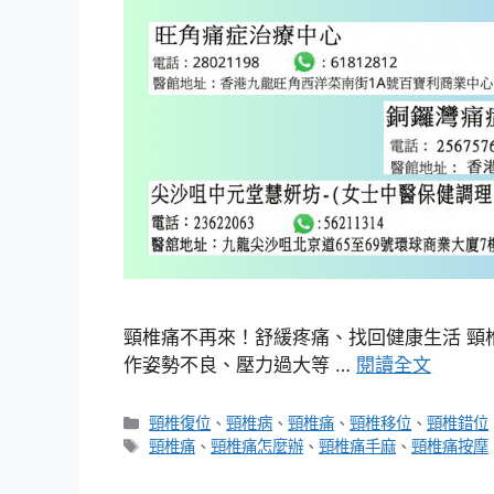
頸椎痛不再來！舒緩疼痛、找回健康生活 頸
作姿勢不良、壓力過大等 …
閱讀全文
分
頸椎復位
、
頸椎病
、
頸椎痛
、
頸椎移位
、
頸椎錯位
類
標
頸椎痛
、
頸椎痛怎麼辦
、
頸椎痛手麻
、
頸椎痛按摩
籤