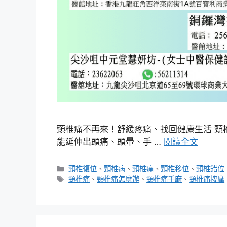
頸椎痛不再來！舒緩疼痛、找回健康生活 頸
能延伸出頭痛、頭暈、手 …
閱讀全文
分
頸椎復位
、
頸椎病
、
頸椎痛
、
頸椎移位
、
頸椎錯位
類
標
頸椎痛
、
頸椎痛怎麼辦
、
頸椎痛手麻
、
頸椎痛按摩
籤