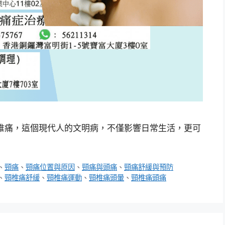
椎痛，這個現代人的文明病，不僅影響日常生活，更可
、
頸痛
、
頸痛位置與原因
、
頸痛與頭痛
、
頸痛舒緩與預防
、
頸椎痛舒緩
、
頸椎痛運動
、
頸椎痛頭暈
、
頸椎痛頭痛