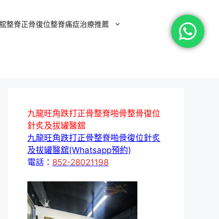
舘整脊正骨復位整脊痛症治療推薦
九龍旺角跌打正骨整脊啪骨整骨復位
針炙及拔罐醫舘
九龍旺角跌打正骨整脊啪骨復位針炙
及拔罐醫舘(Whatsapp預約)
電話：
852-28021198