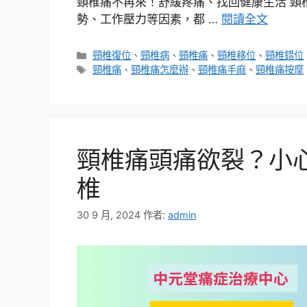
頸椎痛不再來！舒緩疼痛、找回健康生活 頸
勢、工作壓力等因素，都 …
閱讀全文
分
頸椎復位
、
頸椎病
、
頸椎痛
、
頸椎移位
、
頸椎錯位
類
標
頸椎痛
、
頸椎痛怎麼辦
、
頸椎痛手麻
、
頸椎痛按摩
籤
頸椎痛頭痛欲裂？小
椎
30 9 月, 2024
作者:
admin