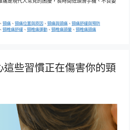
椎痛是現代人常見的困擾，長時間低頭滑手機、不良姿
、
頸痛
、
頸痛位置與原因
、
頸痛與頭痛
、
頸痛舒緩與預防
、
頸椎痛舒緩
、
頸椎痛運動
、
頸椎痛頭暈
、
頸椎痛頭痛
心這些習慣正在傷害你的頸