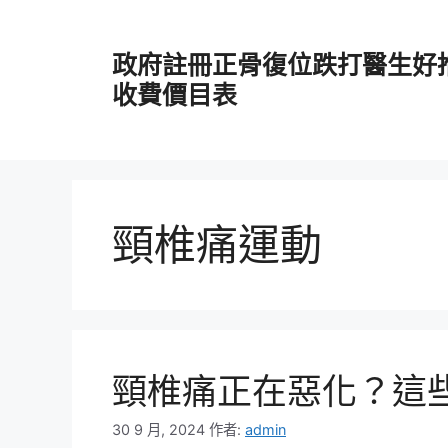
跳
至
政府註冊正骨復位跌打醫生好
主
要
收費價目表
內
容
頸椎痛運動
頸椎痛正在惡化？這
30 9 月, 2024
作者:
admin