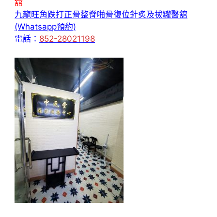
舘
九龍旺角跌打正骨整脊啪骨復位針炙及拔罐醫舘
(Whatsapp預約)
電話：
852-28021198