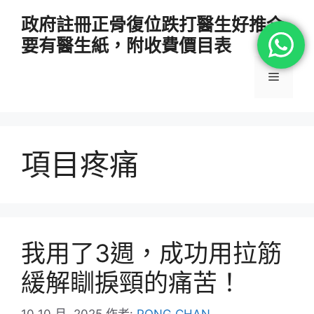
跳
政府註冊正骨復位跌打醫生好推介
至
要有醫生紙，附收費價目表
主
要
選
內
容
單
項目疼痛
我用了3週，成功用拉筋
緩解瞓捩頸的痛苦！
10 10 月, 2025
作者:
PONG CHAN