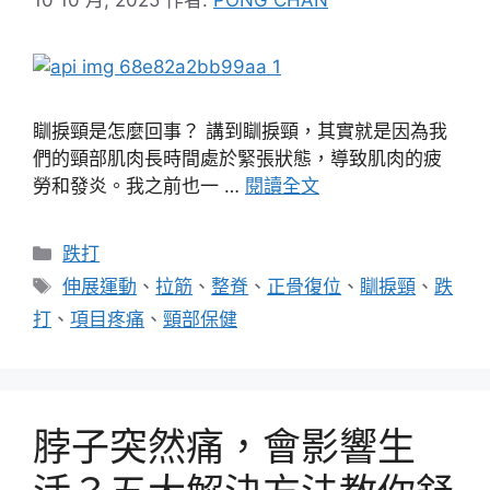
瞓捩頸是怎麼回事？ 講到瞓捩頸，其實就是因為我
們的頸部肌肉長時間處於緊張狀態，導致肌肉的疲
勞和發炎。我之前也一 …
閱讀全文
分
跌打
類
標
伸展運動
、
拉筋
、
整脊
、
正骨復位
、
瞓捩頸
、
跌
籤
打
、
項目疼痛
、
頸部保健
脖子突然痛，會影響生