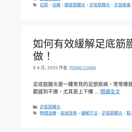
類
標
拉筋
、
治療
、
腳底筋膜炎
、
足底筋膜炎
、
足部疼痛
籤
如何有效緩解足底筋
做！
9 4 月, 2025
作者:
PONG CHAN
足底筋膜炎是一種常見的足部疾病，常常導
都感到不適，尤其是上下樓 …
閱讀全文
分
足底筋膜炎
類
標
物理治療
、
症狀改善
、
緩解方法
、
足底筋膜炎
、
鞋
籤