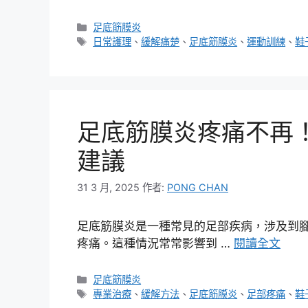
分
足底筋膜炎
類
標
日常護理
、
緩解痛楚
、
足底筋膜炎
、
運動訓練
、
鞋
籤
足底筋膜炎疼痛不再
建議
31 3 月, 2025
作者:
PONG CHAN
足底筋膜炎是一種常見的足部疾病，涉及到
疼痛。這種情況常常影響到 …
閱讀全文
分
足底筋膜炎
類
標
專業治療
、
緩解方法
、
足底筋膜炎
、
足部疼痛
、
鞋
籤