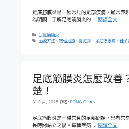
足底筋膜炎是一種常見的足部疾病，通常表
為明顯。了解足底筋膜炎的 …
閱讀全文
分
足底筋膜炎
類
標
治療方法
、
物理治療
、
腳底痛
、
足底筋膜炎
、
鞋子
籤
足底筋膜炎怎麼改善
楚！
31 3 月, 2025
作者:
PONG CHAN
足底筋膜炎是一種常見的足部問題，患者常
長時間站立之後。這種疾病 …
閱讀全文