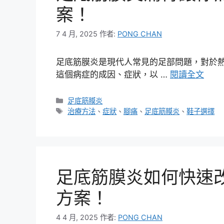
案！
7 4 月, 2025
作者:
PONG CHAN
足底筋膜炎是現代人常見的足部問題，對於
這個病症的成因、症狀，以 …
閱讀全文
分
足底筋膜炎
類
標
治療方法
、
症狀
、
腳痛
、
足底筋膜炎
、
鞋子選擇
籤
足底筋膜炎如何快速
方案！
4 4 月, 2025
作者:
PONG CHAN