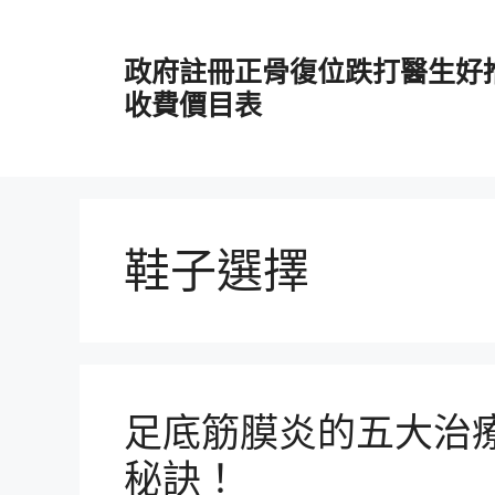
跳
至
政府註冊正骨復位跌打醫生好
主
要
收費價目表
內
容
鞋子選擇
足底筋膜炎的五大治
秘訣！