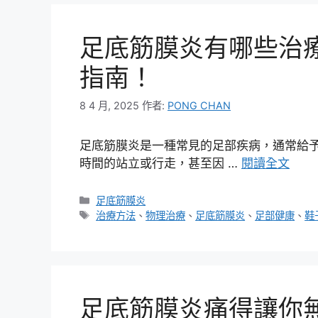
足底筋膜炎有哪些治
指南！
8 4 月, 2025
作者:
PONG CHAN
足底筋膜炎是一種常見的足部疾病，通常給
時間的站立或行走，甚至因 …
閱讀全文
分
足底筋膜炎
類
標
治療方法
、
物理治療
、
足底筋膜炎
、
足部健康
、
鞋
籤
足底筋膜炎痛得讓你