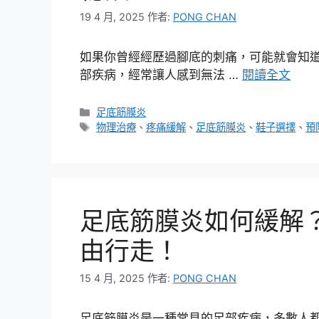
19 4 月, 2025
作者:
PONG CHAN
如果你曾經經歷過腳底的刺痛，可能就會知
部疾病，經常讓人感到無法 …
閱讀全文
分
足底筋膜炎
類
標
物理治療
、
疼痛緩解
、
足底筋膜炎
、
鞋子選擇
、
預
籤
足底筋膜炎如何緩解？
由行走！
15 4 月, 2025
作者:
PONG CHAN
足底筋膜炎是一種常見的足部疾病，多數人