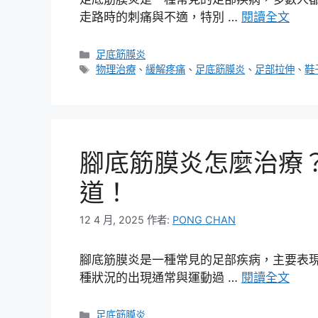
走路時的刺痛與不適，特別 …
閱讀全文
分
足底筋膜炎
類
標
物理治療
、
緩解疼痛
、
足底筋膜炎
、
足部拉伸
、
鞋
籤
腳底筋膜炎怎麼治療
道！
12 4 月, 2025
作者:
PONG CHAN
腳底筋膜炎是一種常見的足部疾病，主要表
種狀況的出現通常與運動過 …
閱讀全文
分
足底筋膜炎