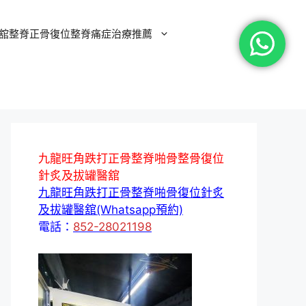
舘整脊正骨復位整脊痛症治療推薦
九龍旺角跌打正骨整脊啪骨整骨復位
針炙及拔罐醫舘
九龍旺角跌打正骨整脊啪骨復位針炙
及拔罐醫舘(Whatsapp預約)
電話：
852-28021198