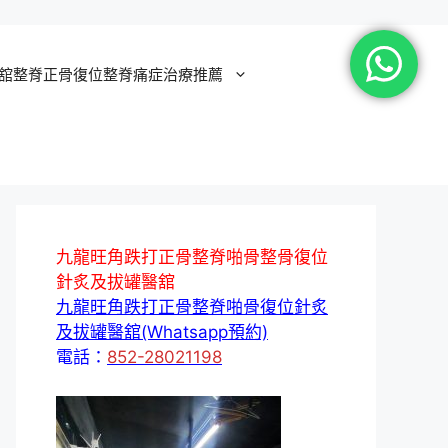
舘整脊正骨復位整脊痛症治療推薦
九龍旺角跌打正骨整脊啪骨整骨復位
針炙及拔罐醫舘
九龍旺角跌打正骨整脊啪骨復位針炙
及拔罐醫舘(Whatsapp預約)
電話：
852-28021198