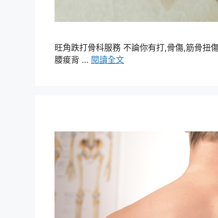
旺角跌打骨科服務 不論你有打,骨傷,筋骨扭傷,舊
腰痠背 …
閱讀全文