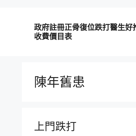
跳
至
政府註冊正骨復位跌打醫生好
主
要
收費價目表
內
容
陳年舊患
上門跌打