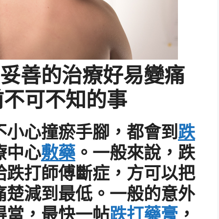
妥善的治療好易變痛
前不可不知的事
不小心撞瘀手腳，都會到
跌
療中心
敷藥
。一般來說，跌
給跌打師傅斷症，方可以把
痛楚減到最低。一般的意外
得當，最快一帖
跌打藥膏
，