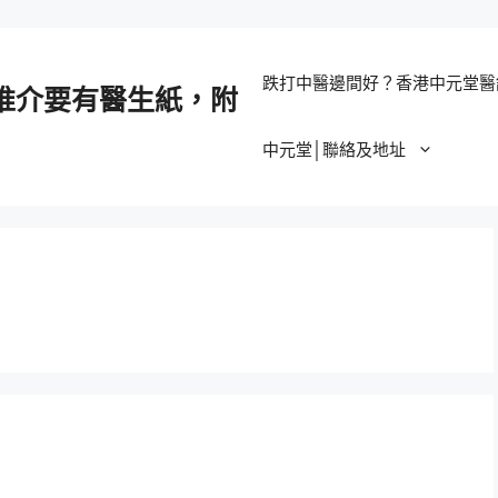
跌打中醫邊間好？香港中元堂醫
推介要有醫生紙，附
中元堂│聯絡及地址