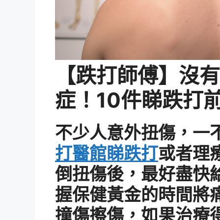
【跌打師傅】沒有
症！10件睇跌打
不少人意外扭傷，一
打醫館睇跌打
或者理
倒扭傷後，最好盡快
握保健黃金的時間將
撞傷擦傷，如果治療