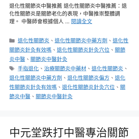
退化性關節炎中醫推薦 退化性關節炎中醫推薦：退
化性關節炎是關節老化的表現，中醫推崇整體調
理。 中醫師會根據個人 …
閱讀全文
分
退化性關節炎
、
退化性關節炎中藥方劑
、
退化性
類
關節炎針灸有效嗎
、
退化性關節炎針灸穴位
、
關節
炎中醫
、
關節炎中醫針灸
標
手指退化
、
治療關節炎中藥材
、
退化性關節炎
、
籤
退化性關節炎中藥方劑
、
退化性關節炎偏方
、
退化
性關節炎針灸有效嗎
、
退化性關節炎針灸穴位
、
關
節炎中醫
、
關節炎中醫針灸
中元堂跌打中醫專治關節