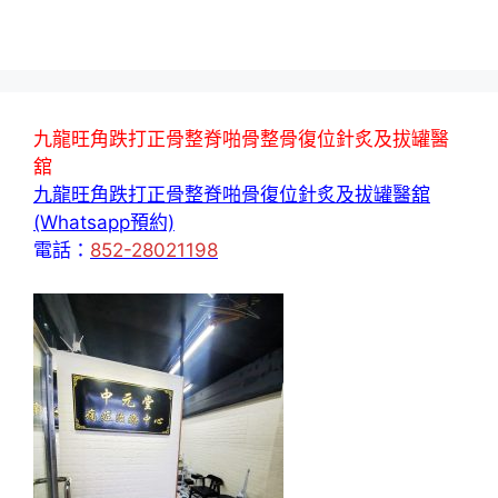
九龍旺角跌打正骨整脊啪骨整骨復位針炙及拔罐醫
舘
九龍旺角跌打正骨整脊啪骨復位針炙及拔罐醫舘
(Whatsapp預約)
電話：
852-28021198