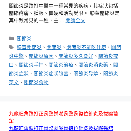
關節炎是跌打中醫中一種常見的疾病，其症狀包括
關節疼痛、腫脹、僵硬和活動受限。 膝蓋關節炎是
其中較常見的一種，主 …
閱讀全文
分
關節炎
類
標
膝蓋關節炎
、
關節炎
、
關節炎不能吃什麼
、
關節
籤
炎中醫
、
關節炎原因
、
關節炎多久會好
、
關節炎戒
口
、
關節炎手指
、
關節炎治療
、
關節炎消炎藥
、
關
節炎症狀
、
關節炎症狀膝蓋
、
關節炎發燒
、
關節炎
英文
、
關節炎食物
九龍旺角跌打正骨整脊啪骨整骨復位針炙及拔罐醫
舘
九龍旺角跌打正骨整脊啪骨復位針炙及拔罐醫舘