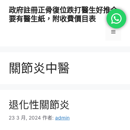
跳
政府註冊正骨復位跌打醫生好推介
至
要有醫生紙，附收費價目表
主
要
選
內
容
單
關節炎中醫
退化性關節炎
23 3 月, 2024
作者:
admin