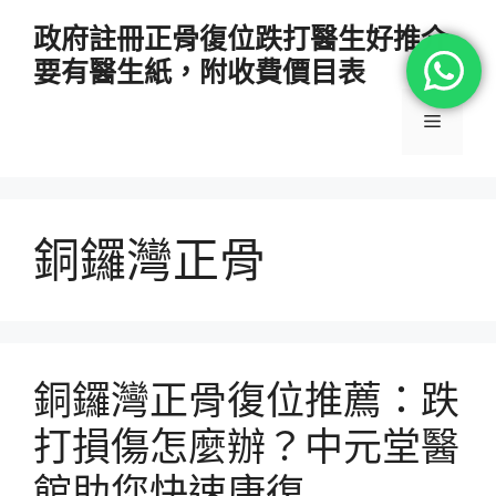
跳
政府註冊正骨復位跌打醫生好推介
至
要有醫生紙，附收費價目表
主
要
選
內
容
單
銅鑼灣正骨
銅鑼灣正骨復位推薦：跌
打損傷怎麼辦？中元堂醫
館助您快速康復