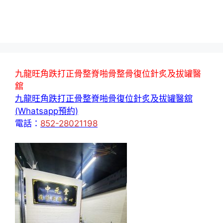
九龍旺角跌打正骨整脊啪骨整骨復位針炙及拔罐醫
舘
九龍旺角跌打正骨整脊啪骨復位針炙及拔罐醫舘
(Whatsapp預約)
電話：
852-28021198