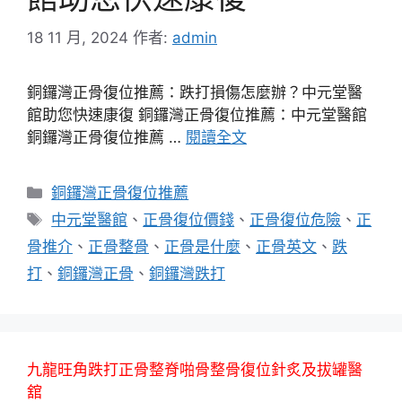
18 11 月, 2024
作者:
admin
銅鑼灣正骨復位推薦：跌打損傷怎麼辦？中元堂醫
館助您快速康復 銅鑼灣正骨復位推薦：中元堂醫館
銅鑼灣正骨復位推薦 …
閱讀全文
分
銅鑼灣正骨復位推薦
類
標
中元堂醫館
、
正骨復位價錢
、
正骨復位危險
、
正
籤
骨推介
、
正骨整骨
、
正骨是什麼
、
正骨英文
、
跌
打
、
銅鑼灣正骨
、
銅鑼灣跌打
九龍旺角跌打正骨整脊啪骨整骨復位針炙及拔罐醫
舘