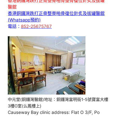
香港銅鑼灣跌打正骨整脊啪骨整骨復位針炙及拔罐
醫舘
香港銅鑼灣跌打正骨整脊啪骨復位針炙及拔罐醫舘
(Whatsapp預約)
電話：
852-25675767
中元堂(銅鑼灣醫舘)地址：銅鑼灣富明街1-5號寶富大樓
3樓O室(么鳳樓上)
Causeway Bay clinic address: Flat O 3/F, Po