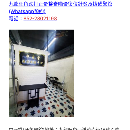
九龍旺角跌打正骨整脊啪骨復位針炙及拔罐醫舘
(Whatsapp預約)
電話：
852-28021198
中元堂(旺角醫舘)地址：九龍旺角西洋菜南街1A號百寶