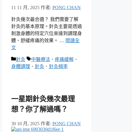
11 11 月, 2025
作者:
PONG CHAN
針灸幾次最合適？ 我們需要了解
針灸的基本原理。針灸主要是透過
刺激身體的特定穴位來達到調理身
體、舒緩疼痛的效果。 …
閱讀全
文
分
標
針灸
中醫療法
、
疼痛緩解
、
類
籤
身體調理
、
針灸
、
針灸頻率
一星期針灸幾次最理
想？你了解過嗎？
30 10 月, 2025
作者:
PONG CHAN