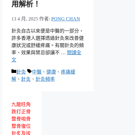
用解析！
13 4 月, 2025
作者:
PONG CHAN
針灸自古以來便是中醫的一部分，
許多香港人選擇透過針灸來改善健
康狀況或舒緩疼痛。有關針灸的頻
率、效果與禁忌卻讓不 …
閱讀全
文
分
標
針灸
中醫
、
健康
、
疼痛緩
類
籤
解
、
針灸
、
針灸頻率
九龍旺角
跌打正骨
整脊啪骨
整骨復位
針炙及拔