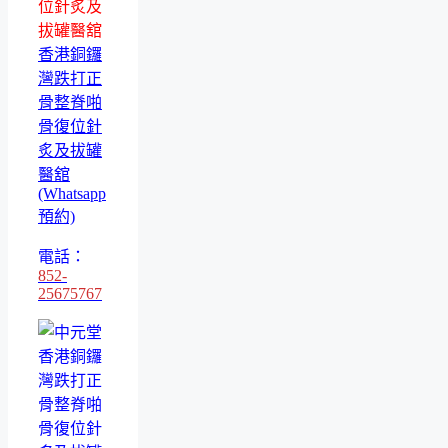
位針炙及
拔罐醫舘
香港銅鑼
灣跌打正
骨整脊啪
骨復位針
炙及拔罐
醫舘
(Whatsapp
預約)
電話：
852-
25675767