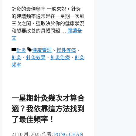
針灸的最佳頻率 一般來說，針灸
的建議頻率通常是在一星期一次到
三次之間，這取決於你的健康狀況
和想要改善的具體問題 …
閱讀全
文
分
標
針灸
健康管理
、
慢性疼痛
、
類
籤
針灸
、
針灸效果
、
針灸治療
、
針灸
頻率
一星期針灸幾次才算合
適？我依靠這方法找到
了最佳頻率！
21 10 月, 2025
作者:
PONG CHAN