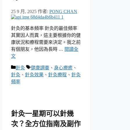
25 9 月, 2025
作者:
PONG CHAN
針灸的基本頻率 針灸的最佳頻率
其實因人而異，這主要根據你的健
康狀況和療程需要來決定。我之前
有個朋友，他因為長時 …
閱讀全
文
分
標
針灸
健康調養
、
身心療癒
、
類
籤
針灸
、
針灸效果
、
針灸療程
、
針灸
頻率
針灸一星期可以針幾
次？全方位指南及副作