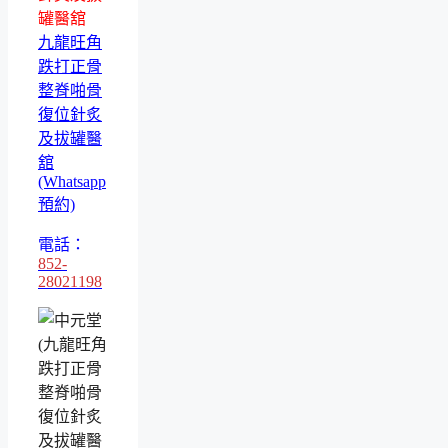
罐醫舘
九龍旺角
跌打正骨
整脊啪骨
復位針炙
及拔罐醫
舘
(Whatsapp
預約)
電話：
852-
28021198