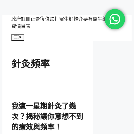
跳
政府註冊正骨復位跌打醫生好推介要有醫生紙，附收
至
費價目表
主
選
要
單
內
容
針灸頻率
我這一星期針灸了幾
次？揭秘讓你意想不到
的療效與頻率！