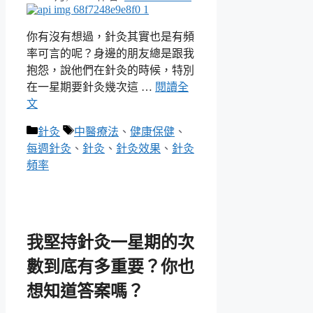
你有沒有想過，針灸其實也是有頻
率可言的呢？身邊的朋友總是跟我
抱怨，說他們在針灸的時候，特別
在一星期要針灸幾次這 …
閱讀全
文
分
標
針灸
中醫療法
、
健康保健
、
類
籤
每週針灸
、
針灸
、
針灸效果
、
針灸
頻率
我堅持針灸一星期的次
數到底有多重要？你也
想知道答案嗎？