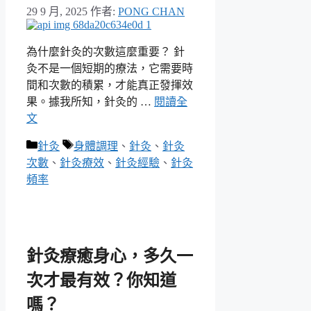
29 9 月, 2025
作者:
PONG CHAN
為什麼針灸的次數這麼重要？ 針
灸不是一個短期的療法，它需要時
間和次數的積累，才能真正發揮效
果。據我所知，針灸的 …
閱讀全
文
分
標
針灸
身體調理
、
針灸
、
針灸
類
籤
次數
、
針灸療效
、
針灸經驗
、
針灸
頻率
針灸療癒身心，多久一
次才最有效？你知道
嗎？