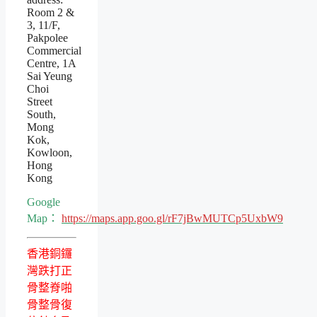
Room 2 &
3, 11/F,
Pakpolee
Commercial
Centre, 1A
Sai Yeung
Choi
Street
South,
Mong
Kok,
Kowloon,
Hong
Kong
Google
Map：
https://maps.app.goo.gl/rF7jBwMUTCp5UxbW9
香港銅鑼
灣跌打正
骨整脊啪
骨整骨復