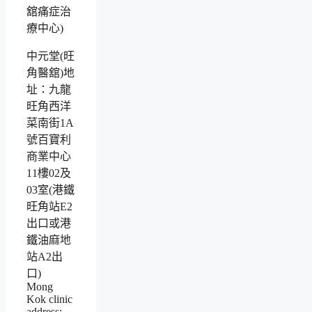
中元堂(旺
角醫舘)地
址：九龍
旺角西洋
菜南街1A
號百寶利
商業中心
11樓02及
03室(港鐵
旺角站E2
出口或港
鐵油麻地
站A2出
口)
Mong
Kok clinic
address: