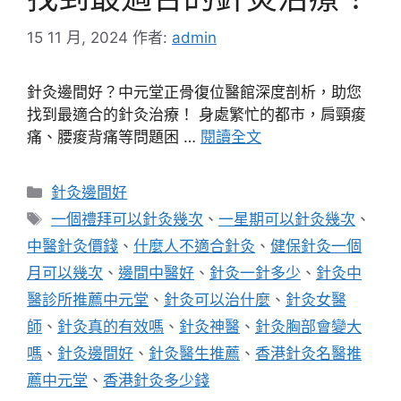
15 11 月, 2024
作者:
admin
針灸邊間好？中元堂正骨復位醫館深度剖析，助您
找到最適合的針灸治療！ 身處繁忙的都市，肩頸痠
痛、腰痠背痛等問題困 …
閱讀全文
分
針灸邊間好
類
標
一個禮拜可以針灸幾次
、
一星期可以針灸幾次
、
籤
中醫針灸價錢
、
什麼人不適合針灸
、
健保針灸一個
月可以幾次
、
邊間中醫好
、
針灸一針多少
、
針灸中
醫診所推薦中元堂
、
針灸可以治什麼
、
針灸女醫
師
、
針灸真的有效嗎
、
針灸神醫
、
針灸胸部會變大
嗎
、
針灸邊間好
、
針灸醫生推薦
、
香港針灸名醫推
薦中元堂
、
香港針灸多少錢