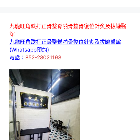
九龍旺角跌打正骨整脊啪骨整骨復位針炙及拔罐醫
舘
九龍旺角跌打正骨整脊啪骨復位針炙及拔罐醫舘
(Whatsapp預約)
電話：
852-28021198