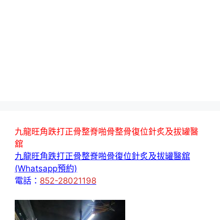
九龍旺角跌打正骨整脊啪骨整骨復位針炙及拔罐醫
舘
九龍旺角跌打正骨整脊啪骨復位針炙及拔罐醫舘
(Whatsapp預約)
電話：
852-28021198