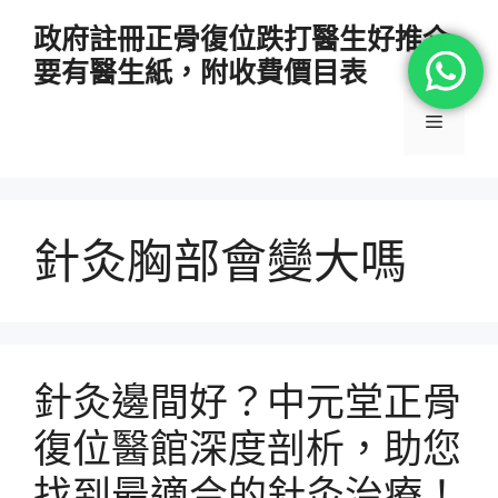
跳
政府註冊正骨復位跌打醫生好推介
至
要有醫生紙，附收費價目表
主
要
選
內
容
單
針灸胸部會變大嗎
針灸邊間好？中元堂正骨
復位醫館深度剖析，助您
找到最適合的針灸治療！