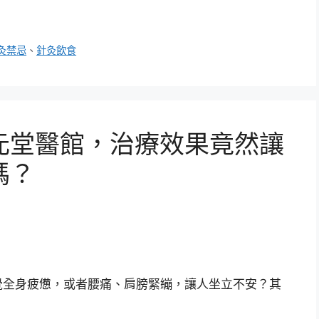
灸禁忌
、
針灸飲食
元堂醫館，治療效果竟然讓
嗎？
覺全身疲憊，或者腰痛、肩膀緊繃，讓人坐立不安？其