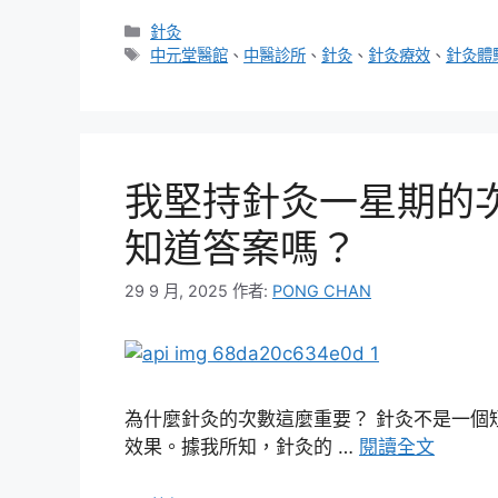
分
針灸
類
標
中元堂醫館
、
中醫診所
、
針灸
、
針灸療效
、
針灸體
籤
我堅持針灸一星期的
知道答案嗎？
29 9 月, 2025
作者:
PONG CHAN
為什麼針灸的次數這麼重要？ 針灸不是一個
效果。據我所知，針灸的 …
閱讀全文