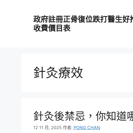
跳
至
政府註冊正骨復位跌打醫生好
主
要
收費價目表
內
容
針灸療效
針灸後禁忌，你知道
12 11 月, 2025
作者:
PONG CHAN