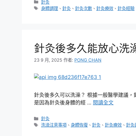
分
針灸
類
標
身體調理
、
針灸
、
針灸次數
、
針灸療效
、
針灸經驗
籤
針灸後多久能放心洗
23 9 月, 2025
作者:
PONG CHAN
針灸後多久可以洗澡？ 根據一般醫學建議，
是因為針灸後身體的經 …
閱讀全文
分
針灸
類
標
洗澡注意事項
、
身體恢復
、
針灸
、
針灸療效
、
針灸
籤