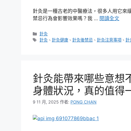
針灸是一種古老的中醫療法，很多人用它來
禁忌行為會影響效果嗎？我 …
閱讀全文
分
針灸
類
標
針灸
、
針灸健康
、
針灸後禁忌
、
針灸注意事項
、
針
籤
針灸能帶來哪些意想
身體狀況，真的值得
9 11 月, 2025
作者:
PONG CHAN