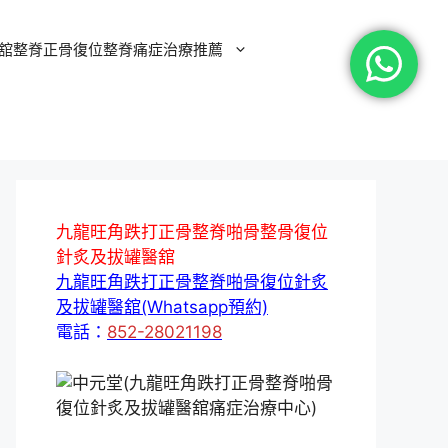
舘整脊正骨復位整脊痛症治療推薦
九龍旺角跌打正骨整脊啪骨整骨復位
針炙及拔罐醫舘
九龍旺角跌打正骨整脊啪骨復位針炙
及拔罐醫舘(Whatsapp預約)
電話：
852-28021198