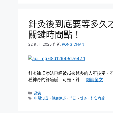
針灸後到底要等多久
關鍵時間點！
22 9 月, 2025
作者:
PONG CHAN
針灸這項療法已經被越來越多的人所接受，
種神奇的舒適感。可是，針 …
閱讀全文
分
針灸
類
標
中醫知識
、
健康建議
、
洗澡
、
針灸
、
針灸療效
籤