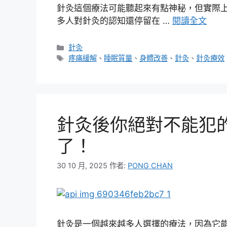
針灸這個療法可能聽起來有點神秘，但實際
多人對針灸的認知還停留在 …
閱讀全文
分
針灸
類
標
疼痛緩解
、
睡眠質量
、
身體改善
、
針灸
、
針灸療效
籤
針灸後你絕對不能犯的
了！
30 10 月, 2025
作者:
PONG CHAN
針灸是一個越來越多人選擇的療法，因為它