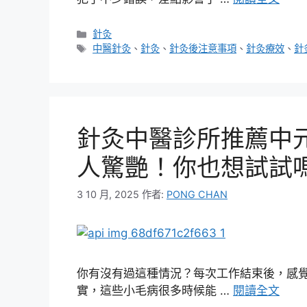
分
針灸
類
標
中醫針灸
、
針灸
、
針灸後注意事項
、
針灸療效
、
針
籤
針灸中醫診所推薦中
人驚艷！你也想試試
3 10 月, 2025
作者:
PONG CHAN
你有沒有過這種情況？每次工作結束後，感
實，這些小毛病很多時候能 …
閱讀全文