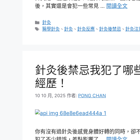
後，其實還是會犯一些常見 …
閱讀全文
分
針灸
類
標
醫學針灸
、
針灸
、
針灸反應
、
針灸後禁忌
、
針灸注
籤
針灸後禁忌我犯了哪
經歷！
10 10 月, 2025
作者:
PONG CHAN
你有沒有過針灸後感覺身體好轉的同時，卻
犯了不少錯誤，差點影響了 …
閱讀全文