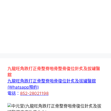
九龍旺角跌打正骨整脊啪骨整骨復位針炙及拔罐醫
舘
九龍旺角跌打正骨整脊啪骨復位針炙及拔罐醫舘
(Whatsapp預約)
電話：
852-28021198