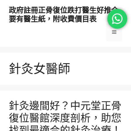
跳
政府註冊正骨復位跌打醫生好推介
至
要有醫生紙，附收費價目表
主
要
選
內
容
單
針灸女醫師
針灸邊間好？中元堂正骨
復位醫館深度剖析，助您
找到最適合的針灸治療！