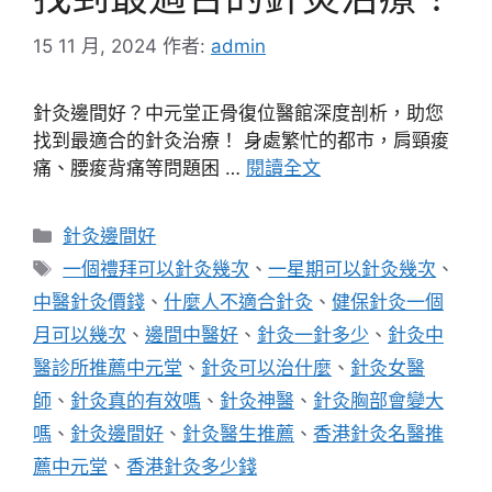
15 11 月, 2024
作者:
admin
針灸邊間好？中元堂正骨復位醫館深度剖析，助您
找到最適合的針灸治療！ 身處繁忙的都市，肩頸痠
痛、腰痠背痛等問題困 …
閱讀全文
分
針灸邊間好
類
標
一個禮拜可以針灸幾次
、
一星期可以針灸幾次
、
籤
中醫針灸價錢
、
什麼人不適合針灸
、
健保針灸一個
月可以幾次
、
邊間中醫好
、
針灸一針多少
、
針灸中
醫診所推薦中元堂
、
針灸可以治什麼
、
針灸女醫
師
、
針灸真的有效嗎
、
針灸神醫
、
針灸胸部會變大
嗎
、
針灸邊間好
、
針灸醫生推薦
、
香港針灸名醫推
薦中元堂
、
香港針灸多少錢