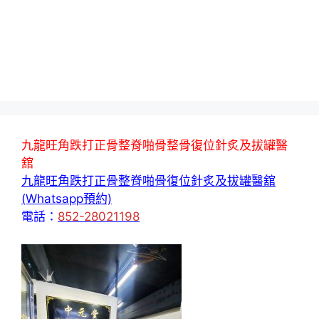
九龍旺角跌打正骨整脊啪骨整骨復位針炙及拔罐醫
舘
九龍旺角跌打正骨整脊啪骨復位針炙及拔罐醫舘
(Whatsapp預約)
電話：
852-28021198