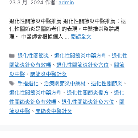
23 3 月, 2024
作者:
admin
退化性關節炎中醫推薦 退化性關節炎中醫推薦：退
化性關節炎是關節老化的表現，中醫推崇整體調
理。 中醫師會根據個人 …
閱讀全文
分
退化性關節炎
、
退化性關節炎中藥方劑
、
退化性
類
關節炎針灸有效嗎
、
退化性關節炎針灸穴位
、
關節
炎中醫
、
關節炎中醫針灸
標
手指退化
、
治療關節炎中藥材
、
退化性關節炎
、
籤
退化性關節炎中藥方劑
、
退化性關節炎偏方
、
退化
性關節炎針灸有效嗎
、
退化性關節炎針灸穴位
、
關
節炎中醫
、
關節炎中醫針灸