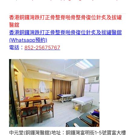
香港銅鑼灣跌打正骨整脊啪骨整骨復位針炙及拔罐
醫舘
香港銅鑼灣跌打正骨整脊啪骨復位針炙及拔罐醫舘
(Whatsapp預約)
電話：
852-25675767
中元堂(銅鑼灣醫舘)地址：銅鑼灣富明街1-5號寶富大樓