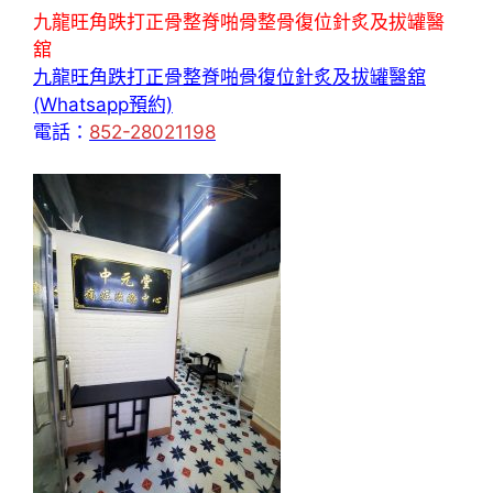
九龍旺角跌打正骨整脊啪骨整骨復位針炙及拔罐醫
舘
九龍旺角跌打正骨整脊啪骨復位針炙及拔罐醫舘
(Whatsapp預約)
電話：
852-28021198