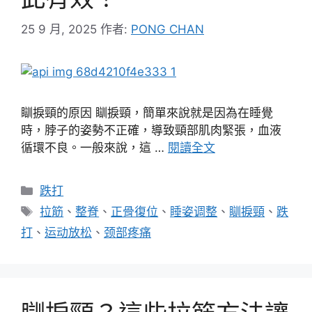
25 9 月, 2025
作者:
PONG CHAN
瞓捩頸的原因 瞓捩頸，簡單來說就是因為在睡覺
時，脖子的姿勢不正確，導致頸部肌肉緊張，血液
循環不良。一般來說，這 …
閱讀全文
分
跌打
類
標
拉筋
、
整脊
、
正骨復位
、
睡姿调整
、
瞓捩頸
、
跌
籤
打
、
运动放松
、
颈部疼痛