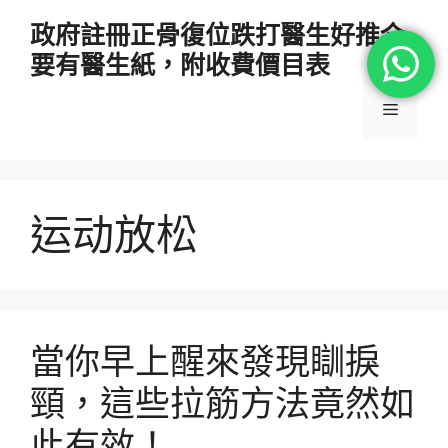
跳
政府註冊正骨復位跌打醫生好推介
至
要有醫生紙，附收費價目表
主
要
選
內
容
單
运动放松
當你早上醒來發現瞓捩
頸，這些拉筋方法竟然如
此有效！