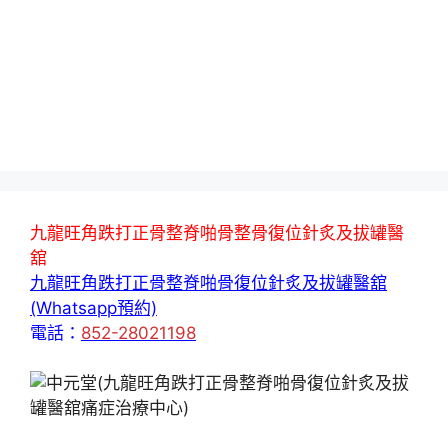
九龍旺角跌打正骨整脊啪骨整骨復位針炙及拔罐醫
舘
九龍旺角跌打正骨整脊啪骨復位針炙及拔罐醫舘
(Whatsapp預約)
電話：
852-28021198