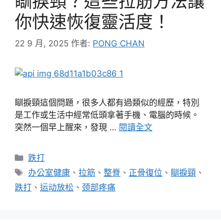
瞓捩頸？這些拉筋方法讓
你快速恢復靈活度！
22 9 月, 2025
作者:
PONG CHAN
瞓捩頸這個問題，很多人都有過類似的經歷，特別
是工作或生活中經常低頭拿著手機、電腦的時候。
突然一個早上醒來，發現 …
閱讀全文
分
跌打
類
標
办公室健康
、
拉筋
、
整脊
、
正骨復位
、
瞓捩頸
、
籤
跌打
、
运动放松
、
颈部疼痛