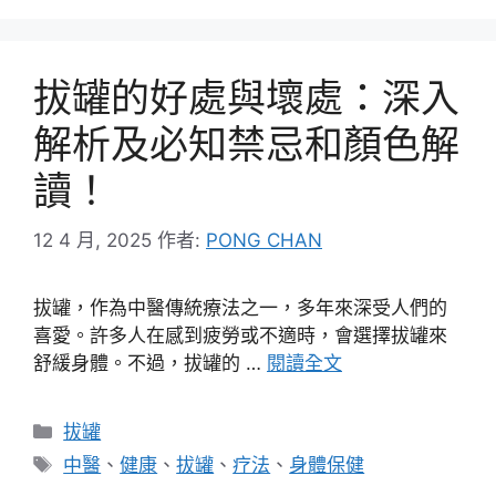
拔罐的好處與壞處：深入
解析及必知禁忌和顏色解
讀！
12 4 月, 2025
作者:
PONG CHAN
拔罐，作為中醫傳統療法之一，多年來深受人們的
喜愛。許多人在感到疲勞或不適時，會選擇拔罐來
舒緩身體。不過，拔罐的 …
閱讀全文
分
拔罐
類
標
中醫
、
健康
、
拔罐
、
疗法
、
身體保健
籤