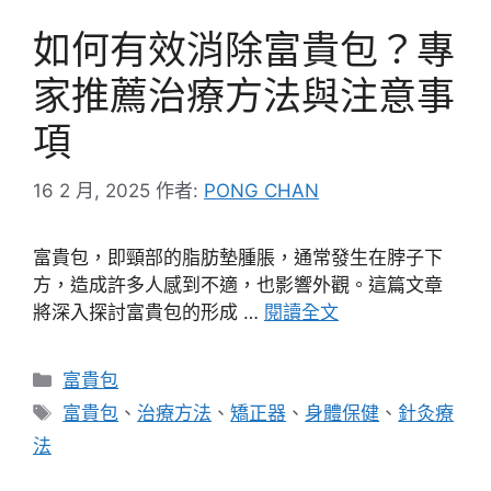
如何有效消除富貴包？專
家推薦治療方法與注意事
項
16 2 月, 2025
作者:
PONG CHAN
富貴包，即頸部的脂肪墊腫脹，通常發生在脖子下
方，造成許多人感到不適，也影響外觀。這篇文章
將深入探討富貴包的形成 …
閱讀全文
分
富貴包
類
標
富貴包
、
治療方法
、
矯正器
、
身體保健
、
針灸療
籤
法