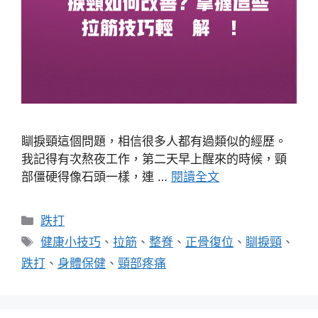
瞓捩頸這個問題，相信很多人都有過類似的經歷。
我記得有次熬夜工作，第二天早上醒來的時候，頸
部僵硬得像石頭一樣，連 …
閱讀全文
分
跌打
類
標
健康小技巧
、
拉筋
、
整脊
、
正骨復位
、
瞓捩頸
、
籤
跌打
、
身體保健
、
頸部疼痛