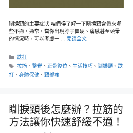
瞓捩頸的主要症狀 咱們得了解一下瞓捩頸會帶來哪
些不適。通常，當你出現脖子僵硬、痛感甚至頭暈
的情況時，可以考慮一 …
閱讀全文
分
跌打
類
標
拉筋
、
整脊
、
正骨復位
、
生活技巧
、
瞓捩頸
、
跌
籤
打
、
身體保健
、
頸部痛
瞓捩頸後怎麼辦？拉筋的
方法讓你快速舒緩不適！