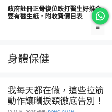
跳
政府註冊正骨復位跌打醫生好推介
至
要有醫生紙，附收費價目表
主
要
選
內
容
單
身體保健
我每天都在做，這些拉筋
動作讓瞓捩頸徹底告別！
10 11 月, 2025
作者:
PONG CHAN