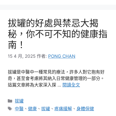
拔罐的好處與禁忌大揭
秘，你不可不知的健康指
南！
15 4 月, 2025
作者:
PONG CHAN
拔罐是中醫中一種常見的療法，許多人對它抱有好
奇，甚至會考慮將其納入日常健康管理的一部分。
這篇文章將為大家深入探 …
閱讀全文
分
拔罐
類
標
中醫
、
健康
、
拔罐
、
疼痛緩解
、
身體保健
籤