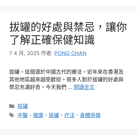
拔罐的好處與禁忌，讓你
了解正確保健知識
7 4 月, 2025
作者:
PONG CHAN
拔罐，這個源於中國古代的療法，近年來在香港及
其他地區越來越受歡迎。很多人對於拔罐的好處與
禁忌充滿好奇，今天我們 …
閱讀全文
分
拔罐
類
標
中醫
、
健康
、
拔罐
、
疗法
、
身體保健
籤