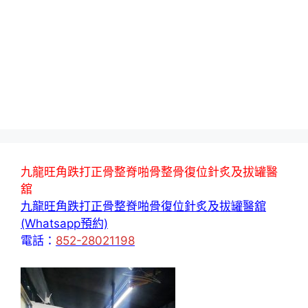
九龍旺角跌打正骨整脊啪骨整骨復位針炙及拔罐醫
舘
九龍旺角跌打正骨整脊啪骨復位針炙及拔罐醫舘
(Whatsapp預約)
電話：
852-28021198