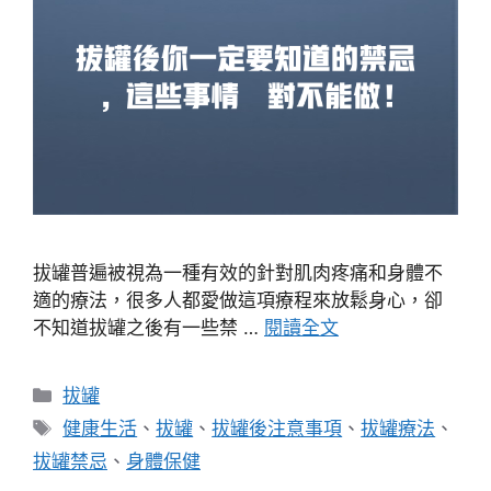
拔罐普遍被視為一種有效的針對肌肉疼痛和身體不
適的療法，很多人都愛做這項療程來放鬆身心，卻
不知道拔罐之後有一些禁 …
閱讀全文
分
拔罐
類
標
健康生活
、
拔罐
、
拔罐後注意事項
、
拔罐療法
、
籤
拔罐禁忌
、
身體保健