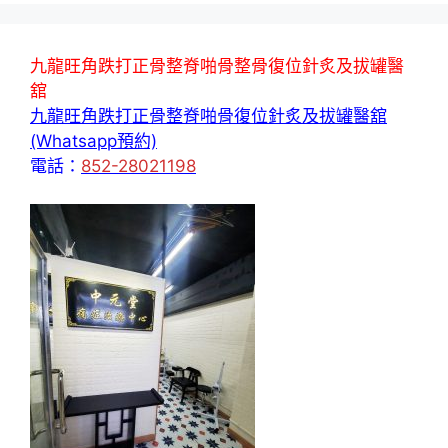
九龍旺角跌打正骨整脊啪骨整骨復位針炙及拔罐醫
舘
九龍旺角跌打正骨整脊啪骨復位針炙及拔罐醫舘
(Whatsapp預約)
電話：
852-28021198