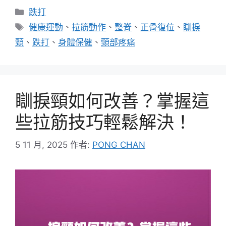
分
跌打
類
標
健康運動
、
拉筋動作
、
整脊
、
正骨復位
、
瞓捩
籤
頸
、
跌打
、
身體保健
、
頸部疼痛
瞓捩頸如何改善？掌握這
些拉筋技巧輕鬆解決！
5 11 月, 2025
作者:
PONG CHAN