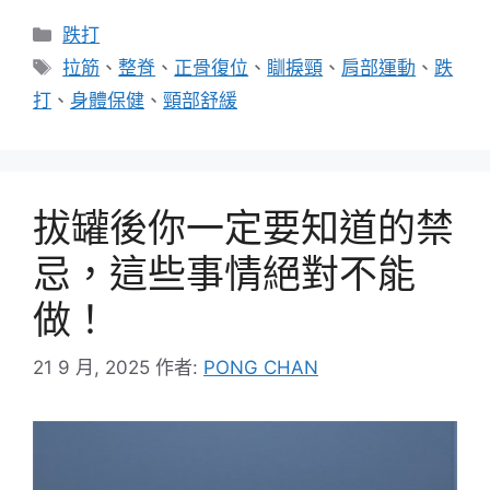
分
跌打
類
標
拉筋
、
整脊
、
正骨復位
、
瞓捩頸
、
肩部運動
、
跌
籤
打
、
身體保健
、
頸部舒緩
拔罐後你一定要知道的禁
忌，這些事情絕對不能
做！
21 9 月, 2025
作者:
PONG CHAN