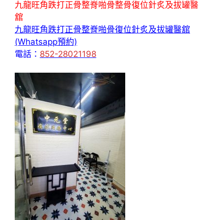
九龍旺角跌打正骨整脊啪骨整骨復位針炙及拔罐醫
舘
九龍旺角跌打正骨整脊啪骨復位針炙及拔罐醫舘
(Whatsapp預約)
電話：
852-28021198