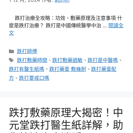
跌打治療全攻略：功效、敷藥原理及注意事項 什
麼是跌打治療？ 跌打是中國傳統醫學中治 …
閱讀全
文
分
跌打師傅
類
標
跌打敷藥時間
、
跌打敷藥過敏
、
跌打是中醫嗎
、
籤
跌打有醫生紙嗎
、
跌打藥膏 敷幾耐
、
跌打藥膏配
方
、
跌打要戒口嗎
跌打敷藥原理大揭密！中
元堂跌打醫生紙詳解，助