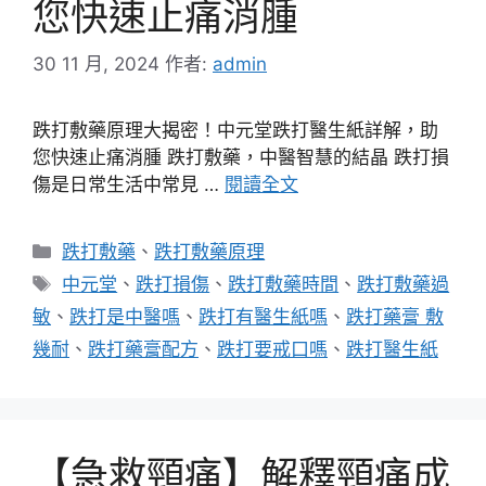
您快速止痛消腫
30 11 月, 2024
作者:
admin
跌打敷藥原理大揭密！中元堂跌打醫生紙詳解，助
您快速止痛消腫 跌打敷藥，中醫智慧的結晶 跌打損
傷是日常生活中常見 …
閱讀全文
分
跌打敷藥
、
跌打敷藥原理
類
標
中元堂
、
跌打損傷
、
跌打敷藥時間
、
跌打敷藥過
籤
敏
、
跌打是中醫嗎
、
跌打有醫生紙嗎
、
跌打藥膏 敷
幾耐
、
跌打藥膏配方
、
跌打要戒口嗎
、
跌打醫生紙
【急救頸痛】解釋頸痛成