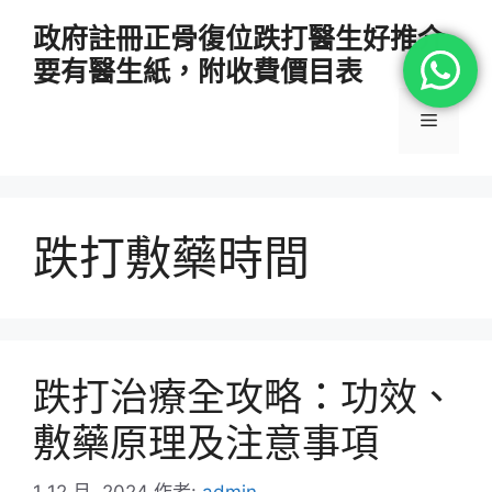
跳
政府註冊正骨復位跌打醫生好推介
至
要有醫生紙，附收費價目表
主
要
選
內
容
單
跌打敷藥時間
跌打治療全攻略：功效、
敷藥原理及注意事項
1 12 月, 2024
作者:
admin