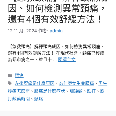
因、如何檢測異常頸痛，
還有4個有效舒緩方法！
12 11 月, 2024
作者:
admin
【急救頸痛】解釋頸痛成因、如何檢測異常頸痛，
還有4個有效舒緩方法！ 在現代社會，頸痛已經成
為都市病之一，並且十 …
閱讀全文
分
腰痛
類
標
左後腰痛是什麼原因
、
為什麼女生會腰痛
、
男生
籤
腰痛怎麼辦
、
腰痛是什麼症狀
、
訓矮頸
、
跌打
、
跌
打敷藥時間
、
頸痛