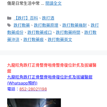
傷是日常生活中常 …
閱讀全文
分
【跌打】百科
、
跌打酒
類
標
跌打敷藥
、
跌打敷藥原理
、
跌打敷藥幾耐
、
跌打
籤
敷藥成份
、
跌打敷藥戒口
、
跌打敷藥時間
、
跌打敷
藥沖涼
、
跌打敷藥痕
、
跌打敷藥英文
九龍旺角跌打正骨整脊啪骨整骨復位針炙及拔罐醫
舘
九龍旺角跌打正骨整脊啪骨復位針炙及拔罐醫舘
(Whatsapp預約)
電話：
852-28021198