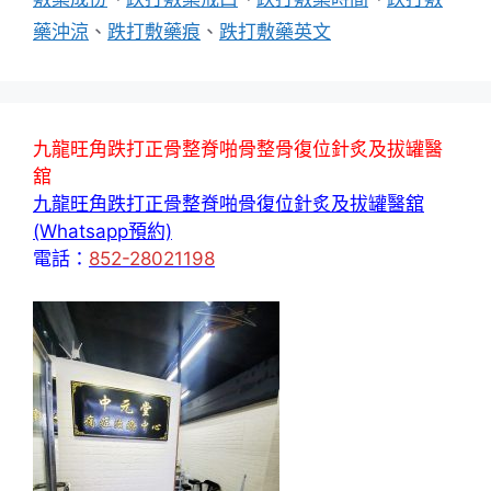
藥沖涼
、
跌打敷藥痕
、
跌打敷藥英文
九龍旺角跌打正骨整脊啪骨整骨復位針炙及拔罐醫
舘
九龍旺角跌打正骨整脊啪骨復位針炙及拔罐醫舘
(Whatsapp預約)
電話：
852-28021198