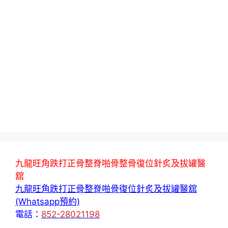
九龍旺角跌打正骨整脊啪骨整骨復位針炙及拔罐醫
舘
九龍旺角跌打正骨整脊啪骨復位針炙及拔罐醫舘
(Whatsapp預約)
電話：
852-28021198