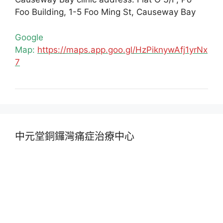
Foo Building, 1-5 Foo Ming St, Causeway Bay
Google
Map:
https://maps.app.goo.gl/HzPiknywAfj1yrNx
7
中元堂銅鑼灣痛症治療中心