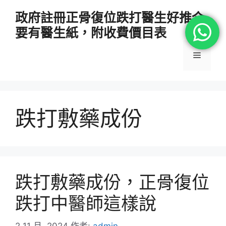
跳
政府註冊正骨復位跌打醫生好推介
至
要有醫生紙，附收費價目表
主
要
選
內
容
單
跌打敷藥成份
跌打敷藥成份，正骨復位
跌打中醫師這樣說
2 11 月, 2024
作者:
admin