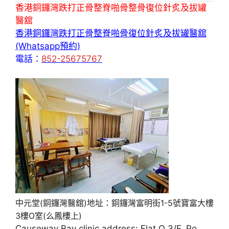
香港銅鑼灣跌打正骨整脊啪骨整骨復位針炙及拔罐
醫舘
香港銅鑼灣跌打正骨整脊啪骨復位針炙及拔罐醫舘
(Whatsapp預約)
電話：
852-25675767
中元堂(銅鑼灣醫舘)地址：銅鑼灣富明街1-5號寶富大樓
3樓O室(么鳳樓上)
Causeway Bay clinic address: Flat O 3/F, Po