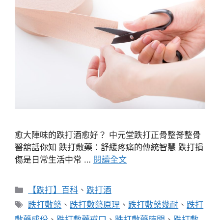
愈大陣味的跌打酒愈好？ 中元堂跌打正骨整脊整骨
醫舘話你知 跌打敷藥：舒緩疼痛的傳統智慧 跌打損
傷是日常生活中常 …
閱讀全文
分
【跌打】百科
、
跌打酒
類
標
跌打敷藥
、
跌打敷藥原理
、
跌打敷藥幾耐
、
跌打
籤
敷藥成份
、
跌打敷藥戒口
、
跌打敷藥時間
、
跌打敷