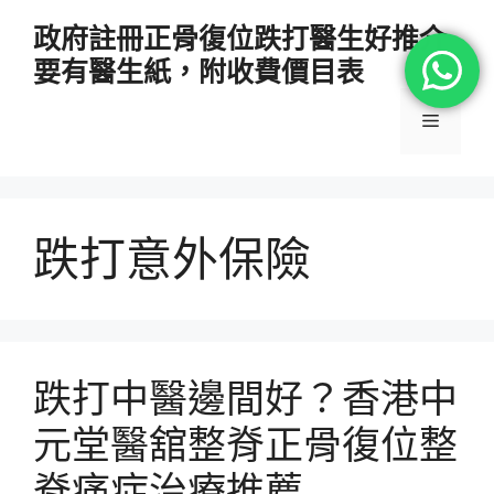
跳
政府註冊正骨復位跌打醫生好推介
至
要有醫生紙，附收費價目表
主
要
選
內
容
單
跌打意外保險
跌打中醫邊間好？香港中
元堂醫舘整脊正骨復位整
脊痛症治療推薦