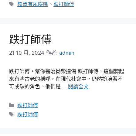
類
標
整骨有風險嗎
、
跌打師傅
籤
跌打師傅
21 10 月, 2024
作者:
admin
跌打師傅，幫你醫治拗柴撞傷 跌打師傅，這個聽起
來有些古老的稱呼，在現代社會中，仍然扮演著不
可或缺的角色。他們是 …
閱讀全文
分
跌打師傅
類
標
跌打師傅
籤