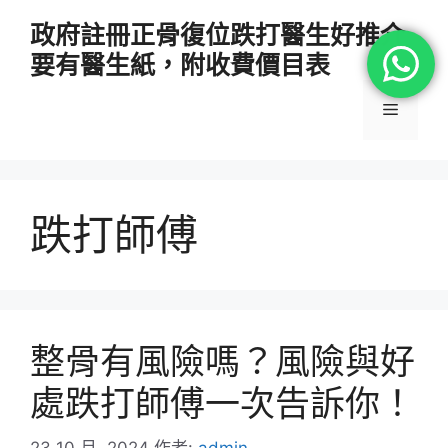
跳
政府註冊正骨復位跌打醫生好推介
至
要有醫生紙，附收費價目表
主
要
選
內
容
單
跌打師傅
整骨有風險嗎？風險與好
處跌打師傅一次告訴你！
23 10 月, 2024
作者:
admin