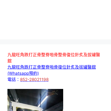
九龍旺角跌打正骨整脊啪骨整骨復位針炙及拔罐醫
舘
九龍旺角跌打正骨整脊啪骨復位針炙及拔罐醫舘
(Whatsapp預約)
電話：
852-28021198