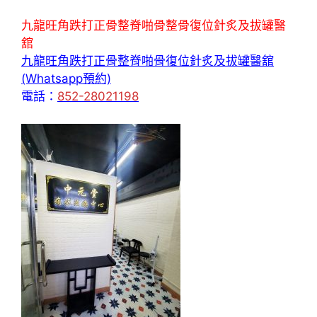
九龍旺角跌打正骨整脊啪骨整骨復位針炙及拔罐醫
舘
九龍旺角跌打正骨整脊啪骨復位針炙及拔罐醫舘
(Whatsapp預約)
電話：
852-28021198