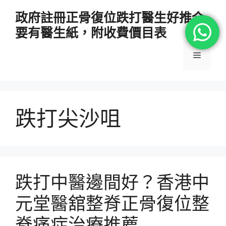
跳
政府註冊正骨復位跌打醫生好推介
至
要有醫生紙，附收費價目表
主
要
選
內
容
單
跌打尖沙咀
跌打中醫邊間好？香港中
元堂醫舘整脊正骨復位整
脊痛症治療推薦