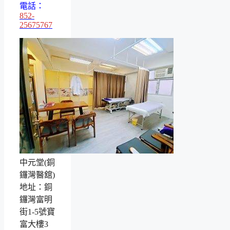
電話：
852-
25675767
中元堂(銅
鑼灣醫舘)
地址：銅
鑼灣富明
街1-5號寶
富大樓3