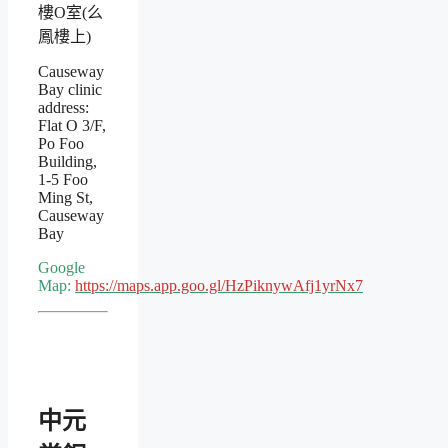
樓O室(么
鳳樓上)
Causeway
Bay clinic
address:
Flat O 3/F,
Po Foo
Building,
1-5 Foo
Ming St,
Causeway
Bay
Google
Map:
https://maps.app.goo.gl/HzPiknywAfj1yrNx7
中元