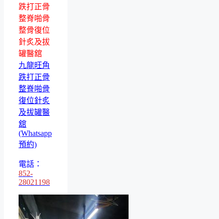
跌打正骨
整脊啪骨
整骨復位
針炙及拔
罐醫舘
九龍旺角
跌打正骨
整脊啪骨
復位針炙
及拔罐醫
舘
(Whatsapp
預約)
電話：
852-
28021198