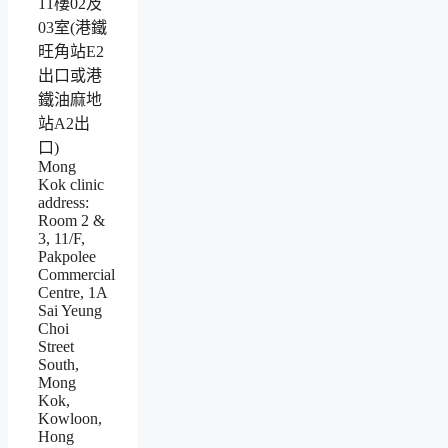
11樓02及
03室(港鐵
旺角站E2
出口或港
鐵油麻地
站A2出
口)
Mong
Kok clinic
address:
Room 2 &
3, 11/F,
Pakpolee
Commercial
Centre, 1A
Sai Yeung
Choi
Street
South,
Mong
Kok,
Kowloon,
Hong