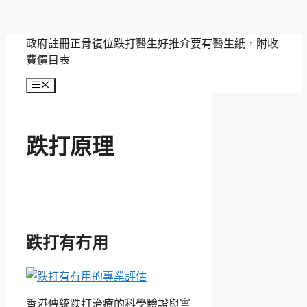
跳
政府註冊正骨復位跌打醫生好推介要有醫生紙，附收
至
費價目表
主
選
要
單
內
容
跌打原理
跌打有冇用
香港傳統跌打治療的科學驗證與實