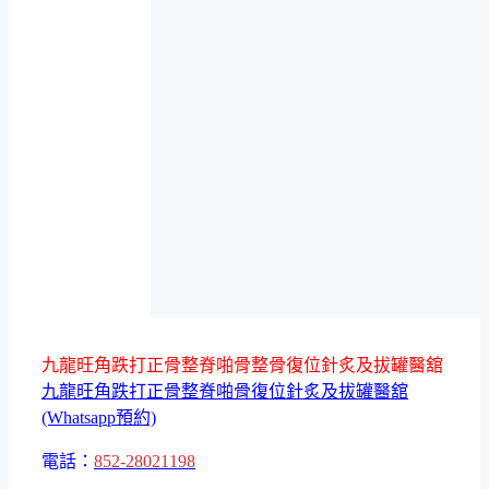
九龍旺角跌打正骨整脊啪骨整骨復位針炙及拔罐醫舘
九龍旺角跌打正骨整脊啪骨復位針炙及拔罐醫舘
(Whatsapp預約)
電話：
852-28021198