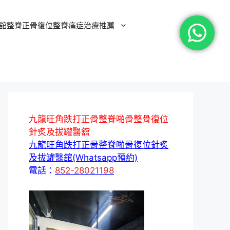
舘整脊正骨復位整脊痛症治療推薦
九龍旺角跌打正骨整脊啪骨整骨復位
針炙及拔罐醫舘
九龍旺角跌打正骨整脊啪骨復位針炙
及拔罐醫舘(Whatsapp預約)
電話：
852-28021198