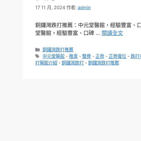
17 11 月, 2024
作者:
admin
銅鑼灣跌打推薦：中元堂醫館，經驗豐富、口
堂醫館，經驗豐富、口碑 …
閱讀全文
分
銅鑼灣跌打推薦
類
標
中元堂醫館
、
推拿
、
整脊
、
正骨
、
正骨復位
、
跌打
籤
打醫館介紹
、
銅鑼灣跌打
、
銅鑼灣跌打推薦