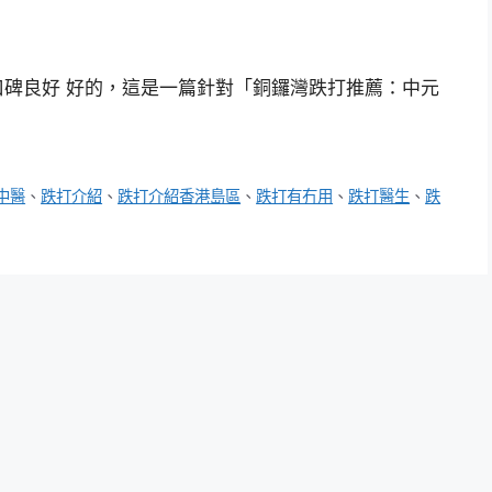
碑良好 好的，這是一篇針對「銅鑼灣跌打推薦：中元
中醫
、
跌打介紹
、
跌打介紹香港島區
、
跌打有冇用
、
跌打醫生
、
跌