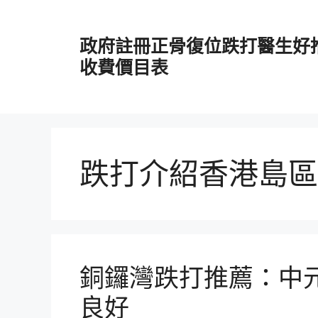
跳
至
政府註冊正骨復位跌打醫生好
主
要
收費價目表
內
容
跌打介紹香港島區
銅鑼灣跌打推薦：中
良好