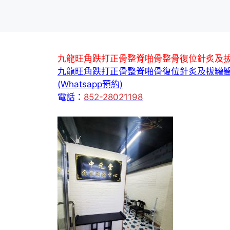
九龍旺角跌打正骨整脊啪骨整骨復位針炙及
九龍旺角跌打正骨整脊啪骨復位針炙及拔罐
(Whatsapp預約)
電話：
852-28021198