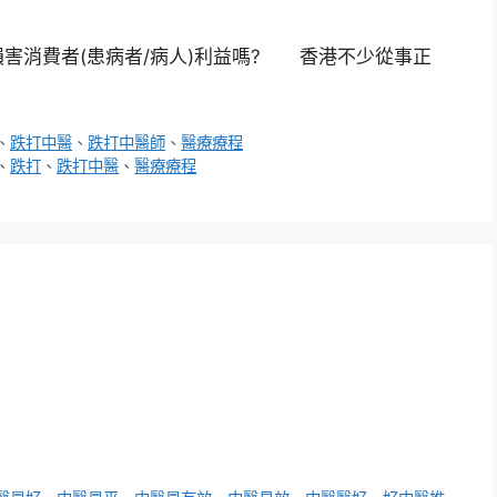
害消費者(患病者/病人)利益嗎? 香港不少從事正
、
跌打中醫
、
跌打中醫師
、
醫療療程
、
跌打
、
跌打中醫
、
醫療療程