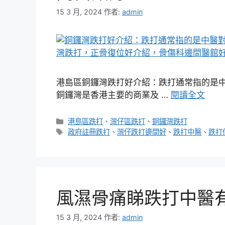
15 3 月, 2024
作者:
admin
港島區銅鑼灣跌打好介紹：跌打通常指的是
銅鑼灣是香港主要的商業及 …
閱讀全文
分
港島區跌打
、
灣仔區跌打
、
銅鑼灣跌打
類
標
政府註冊跌打
、
灣仔跌打邊間好
、
跌打中醫
、
跌打
籤
風濕骨痛睇跌打中醫
15 3 月, 2024
作者:
admin