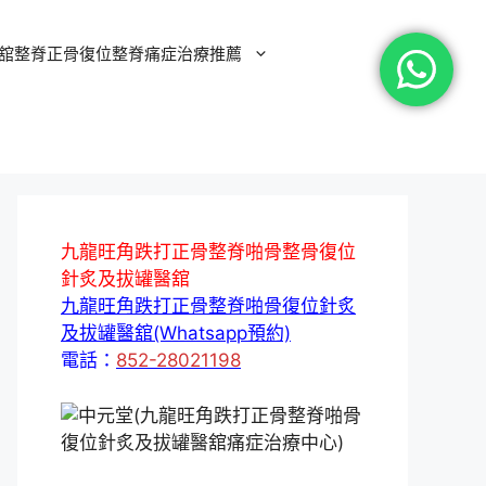
舘整脊正骨復位整脊痛症治療推薦
九龍旺角跌打正骨整脊啪骨整骨復位
針炙及拔罐醫舘
九龍旺角跌打正骨整脊啪骨復位針炙
及拔罐醫舘(Whatsapp預約)
電話：
852-28021198