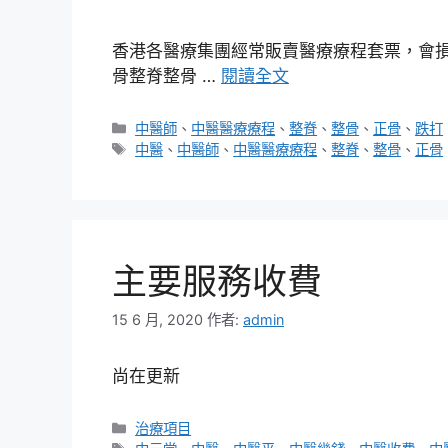
香港各醫療集團經常販賣醫療療程套票，會損
骨整脊整骨 …
閱讀全文
分
中醫師
、
中醫醫療療程
、
整脊
、
整骨
、
正骨
、
跌打
類
標
中醫
、
中醫師
、
中醫醫療療程
、
整脊
、
整骨
、
正骨
籤
主要服務收費
15 6 月, 2020
作者:
admin
尚在更新
分
治療項目