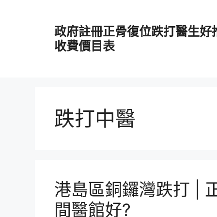
跳
至
政府註冊正骨復位跌打醫生好
主
要
收費價目表
內
容
跌打中醫
港島區銅鑼灣跌打 | 
間醫館好?