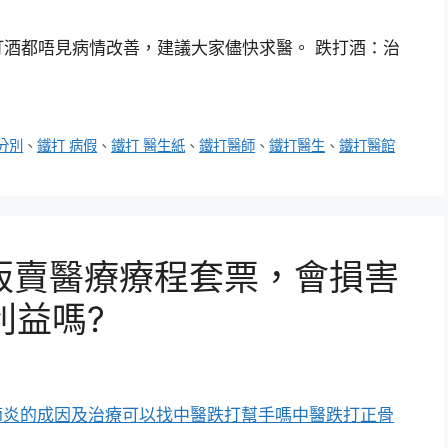
酒都唔見病情改善，建議大家儘快求醫。 跌打酒：治
分別
、
鐵打 病假
、
鐵打 醫生紙
、
鐵打醫師
、
鐵打醫生
、
鐵打醫館
販賣醫療療程套票，會損害
利益嗎?