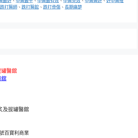
醫最好
、
中醫最平
、
中醫最有效
、
中醫見效
、
中醫醫好
、
好中醫推
跌打醫師
、
跌打醫館
、
跌打骨傷
、
長期痛楚
拔罐醫舘
醫舘
A號百寶利商業