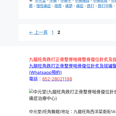
類
標
中元堂
、
中醫
、
中醫平
、
中醫幾錢
、
中醫收費
、
中
籤
薦
、
慢性痛症
、
按摩
、
痛楚
、
痛症
、
跌打
、
跌打中醫
、
頁
頁
←
上一頁
1
2
面
面
九龍旺角跌打正骨整脊啪骨整骨復位針炙及
九龍旺角跌打正骨整脊啪骨復位針炙及拔罐
(Whatsapp預約)
電話：
852-28021198
中元堂(旺角醫舘)地址：九龍旺角西洋菜南街1