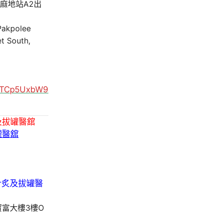
油麻地站A2出
 Pakpolee
t South,
MUTCp5UxbW9
及拔罐醫舘
罐醫舘
寶富大樓3樓O