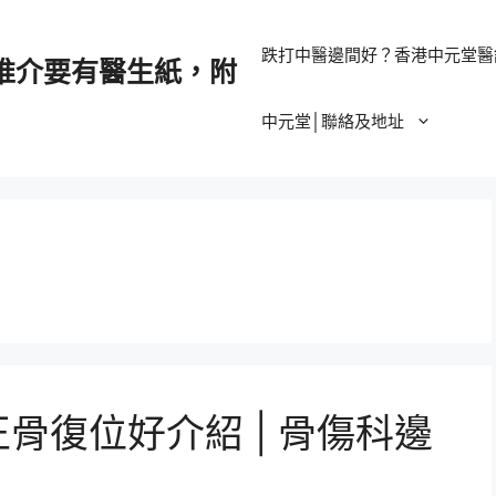
跌打中醫邊間好？香港中元堂醫
推介要有醫生紙，附
中元堂│聯絡及地址
正骨復位好介紹 | 骨傷科邊