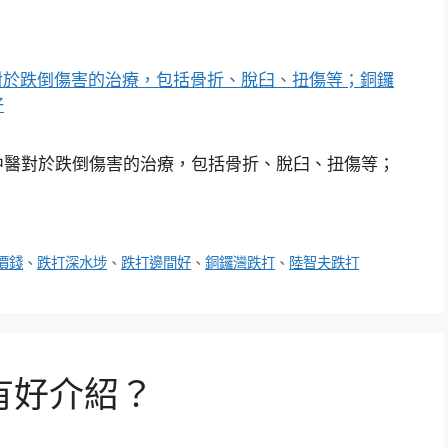
中醫對於跌倒傷害的治療，包括骨折、脫臼、扭傷等；
價錢
、
跌打深水埗
、
跌打邊間好
、
銅鑼灣跌打
、
陸智夫跌打
有好介紹？