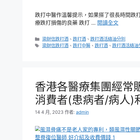
跌打中醫作溫馨提示，如果搽了很長時間跌打
療跌打損傷的良藥 跌打 …
閱讀全文
分
梁財信跌打酒
、
跌打酒
、
跌打酒活絡油分別
類
標
梁財信跌打酒
、
跌打中醫
、
跌打酒
、
跌打酒活絡油
籤
香港各醫療集團經常
消費者(患病者/病人)
14 4 月, 2023
作者:
admin