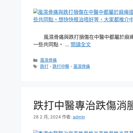
風濕骨痛與跌打損傷在中醫中都屬於麻痺
一些共同點。 …
閱讀全文
分
風濕骨痛
類
標
跌打
、
跌打中醫
、
風濕骨痛
籤
跌打中醫專治跌傷消
28 2 月, 2024
作者:
admin