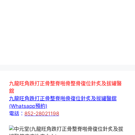
九龍旺角跌打正骨整脊啪骨整骨復位針炙及拔罐醫
舘
九龍旺角跌打正骨整脊啪骨復位針炙及拔罐醫舘
(Whatsapp預約)
電話：
852-28021198