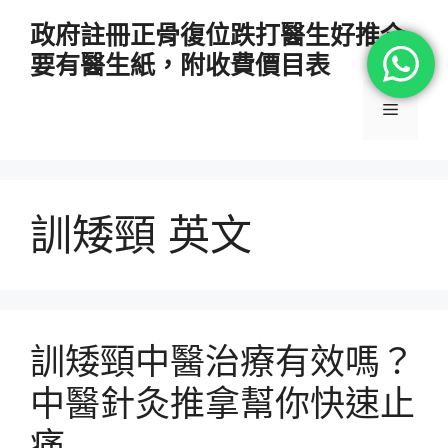
跳
政府註冊正骨復位跌打醫生好推介
至
要有醫生紙，附收費價目表
主
要
選
內
容
單
訓矮頸 英文
訓矮頸中醫治療有效嗎？
中醫針灸推拿幫你快速止
痛