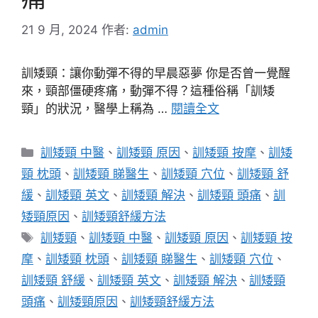
21 9 月, 2024
作者:
admin
訓矮頸：讓你動彈不得的早晨惡夢 你是否曾一覺醒
來，頸部僵硬疼痛，動彈不得？這種俗稱「訓矮
頸」的狀況，醫學上稱為 …
閱讀全文
分
訓矮頸 中醫
、
訓矮頸 原因
、
訓矮頸 按摩
、
訓矮
類
頸 枕頭
、
訓矮頸 睇醫生
、
訓矮頸 穴位
、
訓矮頸 舒
緩
、
訓矮頸 英文
、
訓矮頸 解決
、
訓矮頸 頭痛
、
訓
矮頸原因
、
訓矮頸舒緩方法
標
訓矮頸
、
訓矮頸 中醫
、
訓矮頸 原因
、
訓矮頸 按
籤
摩
、
訓矮頸 枕頭
、
訓矮頸 睇醫生
、
訓矮頸 穴位
、
訓矮頸 舒緩
、
訓矮頸 英文
、
訓矮頸 解決
、
訓矮頸
頭痛
、
訓矮頸原因
、
訓矮頸舒緩方法