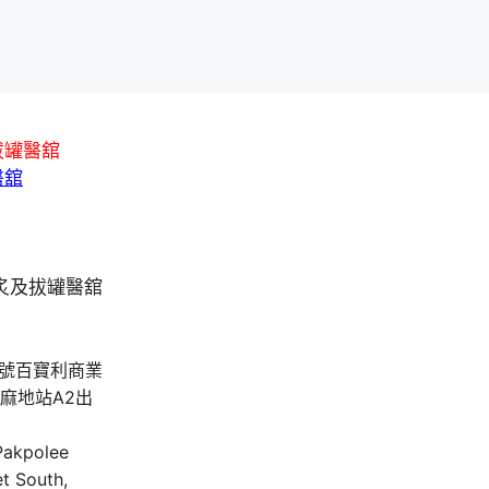
拔罐醫舘
醫舘
A號百寶利商業
油麻地站A2出
 Pakpolee
t South,