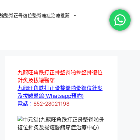
舘整脊正骨復位整脊痛症治療推薦
九龍旺角跌打正骨整脊啪骨整骨復位
針炙及拔罐醫舘
九龍旺角跌打正骨整脊啪骨復位針炙
及拔罐醫舘(Whatsapp預約)
電話：
852-28021198