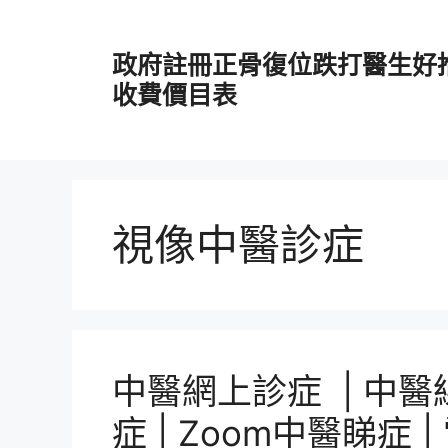
跳
至
政府註冊正骨復位跌打醫生好
主
要
收費價目表
內
容
視像中醫診症
中醫網上診症 | 中醫
症 | Zoom中醫睇症