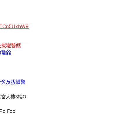
MUTCp5UxbW9
及拔罐醫舘
罐醫舘
寶富大樓3樓O
 Po Foo