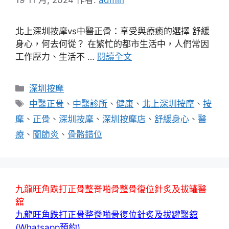
北上深圳按摩vs中醫正骨：享受與療癒的選擇 舒緩
身心，何去何從？ 在繁忙的都市生活中，人們常因
工作壓力、生活不 …
閱讀全文
分
深圳按摩
類
標
中醫正骨
、
中醫診所
、
健康
、
北上深圳按摩
、
按
籤
摩
、
正骨
、
深圳按摩
、
深圳按摩店
、
舒緩身心
、
醫
療
、
關節炎
、
骨骼錯位
九龍旺角跌打正骨整脊啪骨整骨復位針炙及拔罐醫
舘
九龍旺角跌打正骨整脊啪骨復位針炙及拔罐醫舘
(Whatsapp預約)