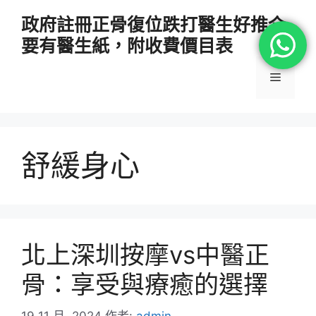
跳
政府註冊正骨復位跌打醫生好推介
至
要有醫生紙，附收費價目表
主
要
選
內
容
單
舒緩身心
北上深圳按摩vs中醫正
骨：享受與療癒的選擇
19 11 月, 2024
作者:
admin