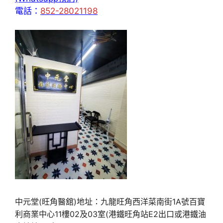
電話：
852-28021198
中元堂(旺角醫舘)地址：九龍旺角西洋菜南街1A號百寶
利商業中心11樓02及03室(港鐵旺角站E2出口或港鐵油