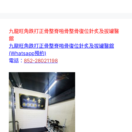
九龍旺角跌打正骨整脊啪骨整骨復位針炙及拔罐醫
舘
九龍旺角跌打正骨整脊啪骨復位針炙及拔罐醫舘
(Whatsapp預約)
電話：
852-28021198