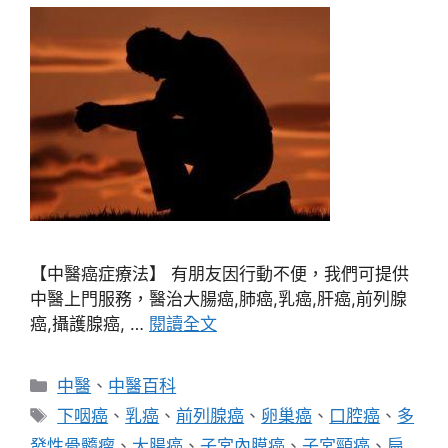
【中醫癌症療法】 有朋友因行動不便，我們可提供
中醫上門服務，醫治大腸癌,肺癌,乳癌,肝癌,前列腺
癌,攝護腺癌, …
閱讀全文
分
中醫
、
中醫百科
類
標
下咽癌
、
乳癌
、
前列腺癌
、
卵巢癌
、
口腔癌
、
多
籤
發性骨髓瘤
、
大腸癌
、
子宮內膜癌
、
子宮頸癌
、
扁