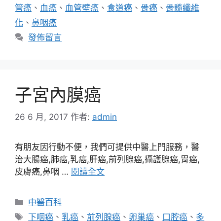
管癌
、
血癌
、
血管壁癌
、
食道癌
、
骨癌
、
骨髓纖維
化
、
鼻咽癌
發佈留言
子宮內膜癌
26 6 月, 2017
作者:
admin
有朋友因行動不便，我們可提供中醫上門服務，醫
治大腸癌,肺癌,乳癌,肝癌,前列腺癌,攝護腺癌,胃癌,
皮膚癌,鼻咽 …
閱讀全文
分
中醫百科
類
標
下咽癌
、
乳癌
、
前列腺癌
、
卵巢癌
、
口腔癌
、
多