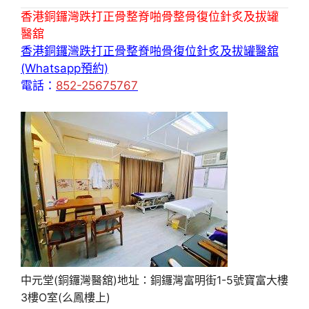
香港銅鑼灣跌打正骨整脊啪骨整骨復位針炙及拔罐
醫舘
香港銅鑼灣跌打正骨整脊啪骨復位針炙及拔罐醫舘
(Whatsapp預約)
電話：
852-25675767
中元堂(銅鑼灣醫舘)地址：銅鑼灣富明街1-5號寶富大樓
3樓O室(么鳳樓上)