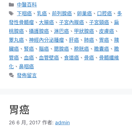
分
中醫百科
類
標
下咽癌
、
乳癌
、
前列腺癌
、
卵巢癌
、
口腔癌
、
多
籤
發性骨髓瘤
、
大腸癌
、
子宮內膜癌
、
子宮頸癌
、
扁
桃腺癌
、
攝護腺癌
、
淋巴癌
、
甲狀腺癌
、
皮膚癌
、
睪丸癌
、
神經內分泌腫瘤
、
肝癌
、
肺癌
、
胃癌
、
胰
臟癌
、
腎癌
、
腦癌
、
腮腺癌
、
膀胱癌
、
膽囊癌
、
膽
管癌
、
血癌
、
血管壁癌
、
食道癌
、
骨癌
、
骨髓纖維
化
、
鼻咽癌
發佈留言
胃癌
26 6 月, 2017
作者:
admin