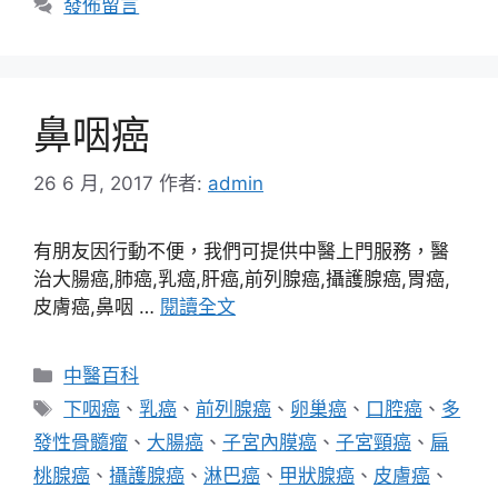
發佈留言
鼻咽癌
26 6 月, 2017
作者:
admin
有朋友因行動不便，我們可提供中醫上門服務，醫
治大腸癌,肺癌,乳癌,肝癌,前列腺癌,攝護腺癌,胃癌,
皮膚癌,鼻咽 …
閱讀全文
分
中醫百科
類
標
下咽癌
、
乳癌
、
前列腺癌
、
卵巢癌
、
口腔癌
、
多
籤
發性骨髓瘤
、
大腸癌
、
子宮內膜癌
、
子宮頸癌
、
扁
桃腺癌
、
攝護腺癌
、
淋巴癌
、
甲狀腺癌
、
皮膚癌
、