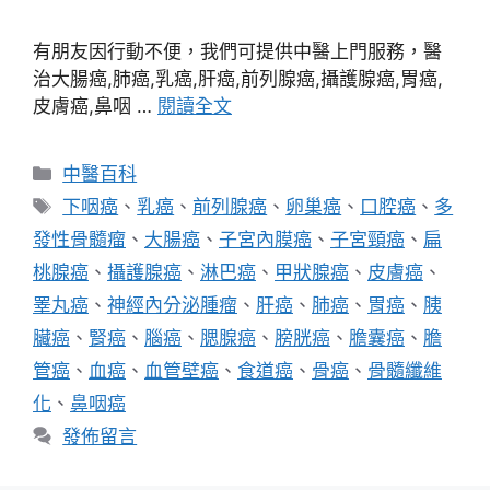
有朋友因行動不便，我們可提供中醫上門服務，醫
治大腸癌,肺癌,乳癌,肝癌,前列腺癌,攝護腺癌,胃癌,
皮膚癌,鼻咽 …
閱讀全文
分
中醫百科
類
標
下咽癌
、
乳癌
、
前列腺癌
、
卵巢癌
、
口腔癌
、
多
籤
發性骨髓瘤
、
大腸癌
、
子宮內膜癌
、
子宮頸癌
、
扁
桃腺癌
、
攝護腺癌
、
淋巴癌
、
甲狀腺癌
、
皮膚癌
、
睪丸癌
、
神經內分泌腫瘤
、
肝癌
、
肺癌
、
胃癌
、
胰
臟癌
、
腎癌
、
腦癌
、
腮腺癌
、
膀胱癌
、
膽囊癌
、
膽
管癌
、
血癌
、
血管壁癌
、
食道癌
、
骨癌
、
骨髓纖維
化
、
鼻咽癌
發佈留言