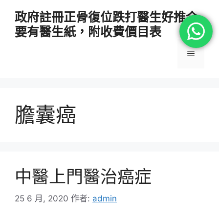
跳
政府註冊正骨復位跌打醫生好推介
至
要有醫生紙，附收費價目表
主
要
選
內
容
單
膽囊癌
中醫上門醫治癌症
25 6 月, 2020
作者:
admin