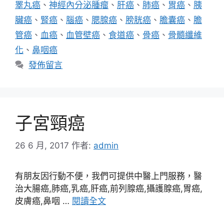
睪丸癌
、
神經內分泌腫瘤
、
肝癌
、
肺癌
、
胃癌
、
胰
臟癌
、
腎癌
、
腦癌
、
腮腺癌
、
膀胱癌
、
膽囊癌
、
膽
管癌
、
血癌
、
血管壁癌
、
食道癌
、
骨癌
、
骨髓纖維
化
、
鼻咽癌
發佈留言
子宮頸癌
26 6 月, 2017
作者:
admin
有朋友因行動不便，我們可提供中醫上門服務，醫
治大腸癌,肺癌,乳癌,肝癌,前列腺癌,攝護腺癌,胃癌,
皮膚癌,鼻咽 …
閱讀全文