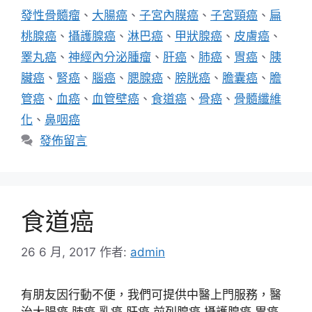
籤
發性骨髓瘤
、
大腸癌
、
子宮內膜癌
、
子宮頸癌
、
扁
桃腺癌
、
攝護腺癌
、
淋巴癌
、
甲狀腺癌
、
皮膚癌
、
睪丸癌
、
神經內分泌腫瘤
、
肝癌
、
肺癌
、
胃癌
、
胰
臟癌
、
腎癌
、
腦癌
、
腮腺癌
、
膀胱癌
、
膽囊癌
、
膽
管癌
、
血癌
、
血管壁癌
、
食道癌
、
骨癌
、
骨髓纖維
化
、
鼻咽癌
發佈留言
食道癌
26 6 月, 2017
作者:
admin
有朋友因行動不便，我們可提供中醫上門服務，醫