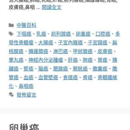
治大腸癌,肺癌,乳癌,肝癌,前列腺癌,攝護腺癌,胃癌,
皮膚癌,鼻咽 …
閱讀全文
分
中醫百科
類
標
下咽癌
、
乳癌
、
前列腺癌
、
卵巢癌
、
口腔癌
、
多
籤
發性骨髓瘤
、
大腸癌
、
子宮內膜癌
、
子宮頸癌
、
扁
桃腺癌
、
攝護腺癌
、
淋巴癌
、
甲狀腺癌
、
皮膚癌
、
睪丸癌
、
神經內分泌腫瘤
、
肝癌
、
肺癌
、
胃癌
、
胰
臟癌
、
腎癌
、
腦癌
、
腮腺癌
、
膀胱癌
、
膽囊癌
、
膽
管癌
、
血癌
、
血管壁癌
、
食道癌
、
骨癌
、
骨髓纖維
化
、
鼻咽癌
發佈留言
卵巢癌