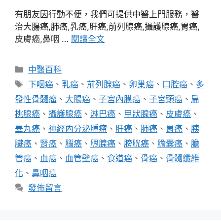
有朋友因行動不便，我們可提供中醫上門服務，醫
治大腸癌,肺癌,乳癌,肝癌,前列腺癌,攝護腺癌,胃癌,
皮膚癌,鼻咽 …
閱讀全文
分
中醫百科
類
標
下咽癌
、
乳癌
、
前列腺癌
、
卵巢癌
、
口腔癌
、
多
籤
發性骨髓瘤
、
大腸癌
、
子宮內膜癌
、
子宮頸癌
、
扁
桃腺癌
、
攝護腺癌
、
淋巴癌
、
甲狀腺癌
、
皮膚癌
、
睪丸癌
、
神經內分泌腫瘤
、
肝癌
、
肺癌
、
胃癌
、
胰
臟癌
、
腎癌
、
腦癌
、
腮腺癌
、
膀胱癌
、
膽囊癌
、
膽
管癌
、
血癌
、
血管壁癌
、
食道癌
、
骨癌
、
骨髓纖維
化
、
鼻咽癌
發佈留言