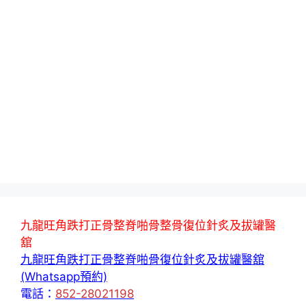
九龍旺角跌打正骨整脊啪骨整骨復位針炙及拔罐醫
舘
九龍旺角跌打正骨整脊啪骨復位針炙及拔罐醫舘
(Whatsapp預約)
電話：
852-28021198