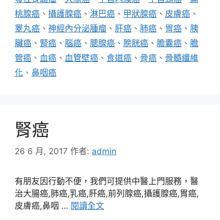
桃腺癌
、
攝護腺癌
、
淋巴癌
、
甲狀腺癌
、
皮膚癌
、
睪丸癌
、
神經內分泌腫瘤
、
肝癌
、
肺癌
、
胃癌
、
胰
臟癌
、
腎癌
、
腦癌
、
腮腺癌
、
膀胱癌
、
膽囊癌
、
膽
管癌
、
血癌
、
血管壁癌
、
食道癌
、
骨癌
、
骨髓纖維
化
、
鼻咽癌
腎癌
26 6 月, 2017
作者:
admin
有朋友因行動不便，我們可提供中醫上門服務，醫
治大腸癌,肺癌,乳癌,肝癌,前列腺癌,攝護腺癌,胃癌,
皮膚癌,鼻咽 …
閱讀全文