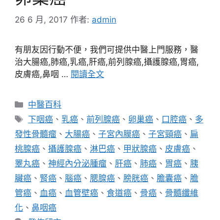
26 6 月, 2017
作者:
admin
有朋友因行動不便，我們可提供中醫上門服務，醫
治大腸癌,肺癌,乳癌,肝癌,前列腺癌,攝護腺癌,胃癌,
皮膚癌,鼻咽 …
閱讀全文
分
中醫百科
類
標
下咽癌
、
乳癌
、
前列腺癌
、
卵巢癌
、
口腔癌
、
多
籤
發性骨髓瘤
、
大腸癌
、
子宮內膜癌
、
子宮頸癌
、
扁
桃腺癌
、
攝護腺癌
、
淋巴癌
、
甲狀腺癌
、
皮膚癌
、
睪丸癌
、
神經內分泌腫瘤
、
肝癌
、
肺癌
、
胃癌
、
胰
臟癌
、
腎癌
、
腦癌
、
腮腺癌
、
膀胱癌
、
膽囊癌
、
膽
管癌
、
血癌
、
血管壁癌
、
食道癌
、
骨癌
、
骨髓纖維
化
、
鼻咽癌