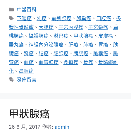
分
中醫百科
類
標
下咽癌
、
乳癌
、
前列腺癌
、
卵巢癌
、
口腔癌
、
多
籤
發性骨髓瘤
、
大腸癌
、
子宮內膜癌
、
子宮頸癌
、
扁
桃腺癌
、
攝護腺癌
、
淋巴癌
、
甲狀腺癌
、
皮膚癌
、
睪丸癌
、
神經內分泌腫瘤
、
肝癌
、
肺癌
、
胃癌
、
胰
臟癌
、
腎癌
、
腦癌
、
腮腺癌
、
膀胱癌
、
膽囊癌
、
膽
管癌
、
血癌
、
血管壁癌
、
食道癌
、
骨癌
、
骨髓纖維
化
、
鼻咽癌
發佈留言
甲狀腺癌
26 6 月, 2017
作者:
admin