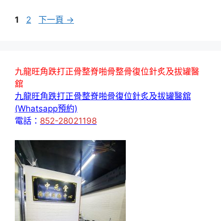
頁
頁
1
2
下一頁
→
面
面
九龍旺角跌打正骨整脊啪骨整骨復位針炙及拔罐醫
舘
九龍旺角跌打正骨整脊啪骨復位針炙及拔罐醫舘
(Whatsapp預約)
電話：
852-28021198