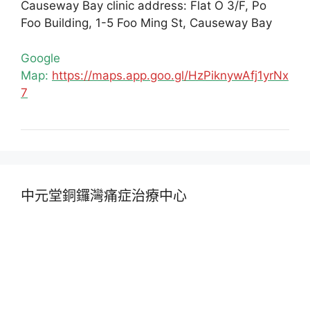
Causeway Bay clinic address: Flat O 3/F, Po
Foo Building, 1-5 Foo Ming St, Causeway Bay
Google
Map:
https://maps.app.goo.gl/HzPiknywAfj1yrNx
7
中元堂銅鑼灣痛症治療中心