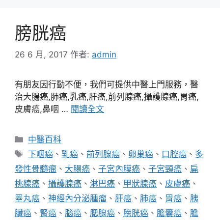
膀胱癌
26 6 月, 2017
作者:
admin
有朋友因行動不便，我們可提供中醫上門服務，醫
治大腸癌,肺癌,乳癌,肝癌,前列腺癌,攝護腺癌,胃癌,
皮膚癌,鼻咽 …
閱讀全文
分
中醫百科
類
標
下咽癌
、
乳癌
、
前列腺癌
、
卵巢癌
、
口腔癌
、
多
籤
發性骨髓瘤
、
大腸癌
、
子宮內膜癌
、
子宮頸癌
、
扁
桃腺癌
、
攝護腺癌
、
淋巴癌
、
甲狀腺癌
、
皮膚癌
、
睪丸癌
、
神經內分泌腫瘤
、
肝癌
、
肺癌
、
胃癌
、
胰
臟癌
、
腎癌
、
腦癌
、
腮腺癌
、
膀胱癌
、
膽囊癌
、
膽