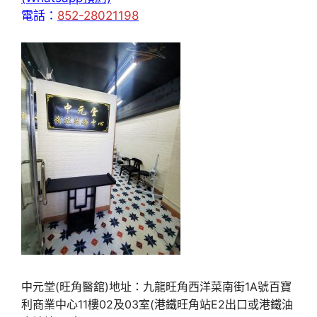
電話：
852-28021198
中元堂(旺角醫舘)地址：九龍旺角西洋菜南街1A號百寶
利商業中心11樓02及03室(港鐵旺角站E2出口或港鐵油