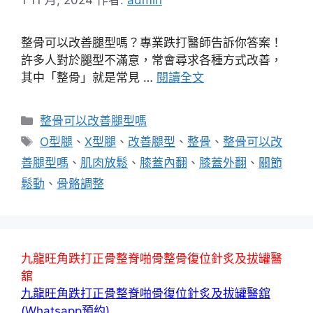
整骨可以改善腿型嗎？專業跌打醫師告訴你答案！
許多人對於腿型不滿意，常會尋求各種方式改善，
其中「整骨」就是常見 …
閱讀全文
分
整骨可以改善腿型嗎
類
標
O型腿
、
X型腿
、
改善腿型
、
整骨
、
整骨可以改
籤
善腿型嗎
、
肌肉放鬆
、
膝蓋內翻
、
膝蓋外翻
、
關節
鬆動
、
骨骼調整
九龍旺角跌打正骨整脊啪骨整骨復位針炙及拔罐醫
舘
九龍旺角跌打正骨整脊啪骨復位針炙及拔罐醫舘
(Whatsapp預約)