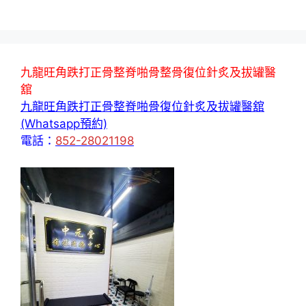
九龍旺角跌打正骨整脊啪骨整骨復位針炙及拔罐醫
舘
九龍旺角跌打正骨整脊啪骨復位針炙及拔罐醫舘
(Whatsapp預約)
電話：
852-28021198