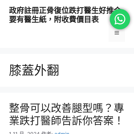
跳
政府註冊正骨復位跌打醫生好推介
至
要有醫生紙，附收費價目表
主
要
選
內
容
單
膝蓋外翻
整骨可以改善腿型嗎？專
業跌打醫師告訴你答案！
1 11 月, 2024
作者:
admin