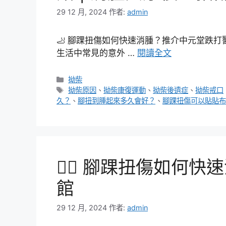
29 12 月, 2024
作者:
admin
🦶 腳踝扭傷如何快速消腫？推介中元堂跌打
生活中常見的意外 …
閱讀全文
分
拗柴
類
標
拗柴原因
、
拗柴康復運動
、
拗柴後遺症
、
拗柴戒口
籤
久？
、
腳扭到腫起來多久會好？
、
腳踝扭傷可以貼貼布
🏃‍♂️ 腳踝扭傷如
館
29 12 月, 2024
作者:
admin