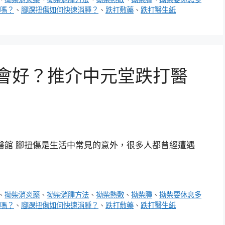
嗎？
、
腳踝扭傷如何快速消腫？
、
跌打敷藥
、
跌打醫生紙
久會好？推介中元堂跌打醫
打醫館 腳扭傷是生活中常見的意外，很多人都曾經遭遇
、
拗柴消炎藥
、
拗柴消腫方法
、
拗柴熱敷
、
拗柴腫
、
拗柴要休息多
嗎？
、
腳踝扭傷如何快速消腫？
、
跌打敷藥
、
跌打醫生紙