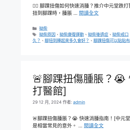
🏃‍♂️ 腳踝扭傷如何快速消腫？推介中元堂
扭到腳踝時，腫脹 …
閱讀全文
分
拗柴
類
標
拗柴原因
、
拗柴康復運動
、
拗柴後遺症
、
拗柴戒口
籤
久？
、
腳扭到腫起來多久會好？
、
腳踝扭傷可以貼貼布
🚨腳踝扭傷腫脹？😭
打醫館]
29 12 月, 2024
作者:
admin
🚨腳踝扭傷腫脹？😭 快速消腫指南！[中
是相當常見的意外。 …
閱讀全文