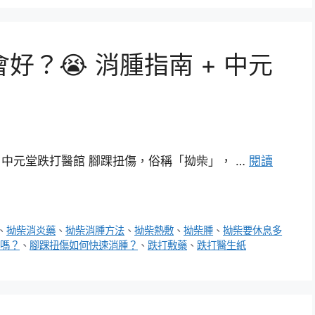
好？😭 消腫指南 + 中元
+ 中元堂跌打醫館 腳踝扭傷，俗稱「拗柴」， …
閱讀
、
拗柴消炎藥
、
拗柴消腫方法
、
拗柴熱敷
、
拗柴腫
、
拗柴要休息多
嗎？
、
腳踝扭傷如何快速消腫？
、
跌打敷藥
、
跌打醫生紙