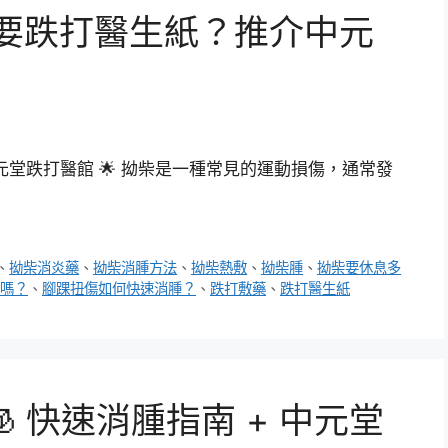
？要跌打醫生紙？推介中元
元堂跌打醫館 🌟 拗柴是一種常見的運動損傷，通常發
、
拗柴消炎藥
、
拗柴消腫方法
、
拗柴熱敷
、
拗柴腫
、
拗柴要休息多
嗎？
、
腳踝扭傷如何快速消腫？
、
跌打敷藥
、
跌打醫生紙
 快速消腫指南 + 中元堂