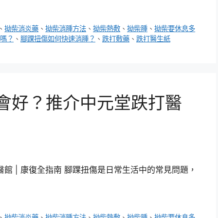
、
拗柴消炎藥
、
拗柴消腫方法
、
拗柴熱敷
、
拗柴腫
、
拗柴要休息多
嗎？
、
腳踝扭傷如何快速消腫？
、
跌打敷藥
、
跌打醫生紙
久會好？推介中元堂跌打醫
醫館 | 康復全指南 腳踝扭傷是日常生活中的常見問題，
、
拗柴消炎藥
、
拗柴消腫方法
、
拗柴熱敷
、
拗柴腫
、
拗柴要休息多