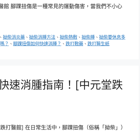
跌打醫館 腳踝扭傷是一種常見的運動傷害，當我們不小心
、
拗柴消炎藥
、
拗柴消腫方法
、
拗柴熱敷
、
拗柴腫
、
拗柴要休息多
嗎？
、
腳踝扭傷如何快速消腫？
、
跌打敷藥
、
跌打醫生紙
 快速消腫指南！[中元堂跌
元堂跌打醫館] 在日常生活中，腳踝扭傷（俗稱「拗柴」）