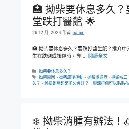
🏥 拗柴要休息多久
堂跌打醫館 🌟
29 12 月, 2024
作者:
admin
🏥 拗柴要休息多久？要跌打醫生紙？推介中
生在跌倒或扭傷時，導 …
閱讀全文
分
拗柴要休息多久？
類
標
拗柴原因
、
拗柴康復運動
、
拗柴後遺症
、
拗柴戒口
籤
久？
、
腳扭到腫起來多久會好？
、
腳踝扭傷可以貼貼布
❄️ 拗柴消腫有辦法！