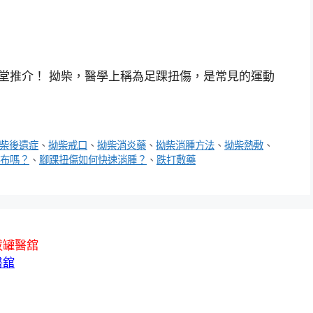
 中元堂推介！ 拗柴，醫學上稱為足踝扭傷，是常見的運動
柴後遺症
、
拗柴戒口
、
拗柴消炎藥
、
拗柴消腫方法
、
拗柴熱敷
、
布嗎？
、
腳踝扭傷如何快速消腫？
、
跌打敷藥
拔罐醫舘
醫舘