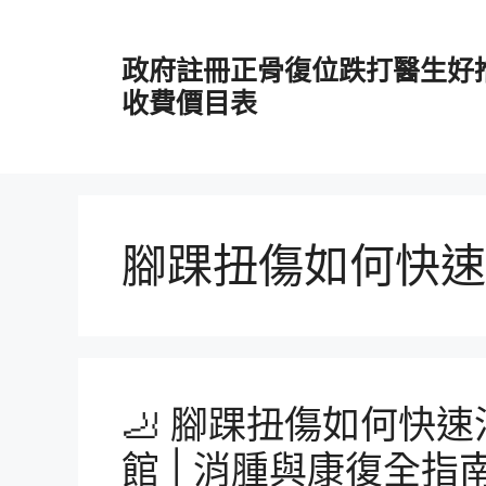
跳
至
政府註冊正骨復位跌打醫生好
主
要
收費價目表
內
容
腳踝扭傷如何快速
🦶 腳踝扭傷如何快
館 | 消腫與康復全指