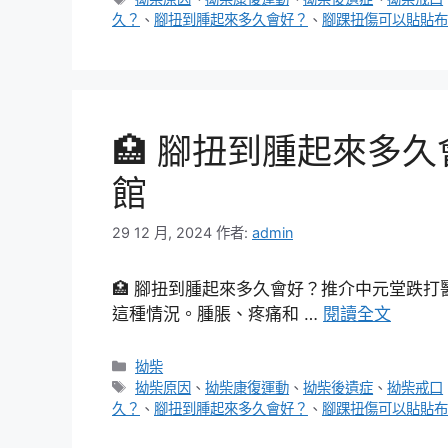
籤
久？
、
腳扭到腫起來多久會好？
、
腳踝扭傷可以貼貼布
🏥 腳扭到腫起來多
館
29 12 月, 2024
作者:
admin
🏥 腳扭到腫起來多久會好？推介中元堂跌
這種情況。腫脹、疼痛和 …
閱讀全文
分
拗柴
類
標
拗柴原因
、
拗柴康復運動
、
拗柴後遺症
、
拗柴戒口
籤
久？
、
腳扭到腫起來多久會好？
、
腳踝扭傷可以貼貼布