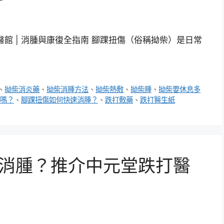
醫館 | 消腫與康復全指南 腳踝扭傷（俗稱拗柴）是日常
、
拗柴消炎藥
、
拗柴消腫方法
、
拗柴熱敷
、
拗柴腫
、
拗柴要休息多
嗎？
、
腳踝扭傷如何快速消腫？
、
跌打敷藥
、
跌打醫生紙
何快速消腫？推介中元堂跌打醫