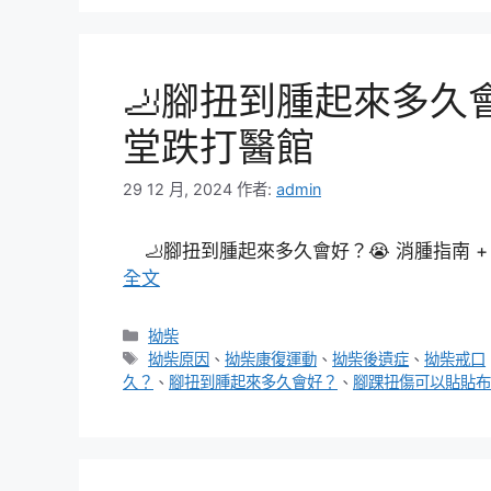
🦶腳扭到腫起來多久會
堂跌打醫館
29 12 月, 2024
作者:
admin
🦶腳扭到腫起來多久會好？😭 消腫指南 
全文
分
拗柴
類
標
拗柴原因
、
拗柴康復運動
、
拗柴後遺症
、
拗柴戒口
籤
久？
、
腳扭到腫起來多久會好？
、
腳踝扭傷可以貼貼布