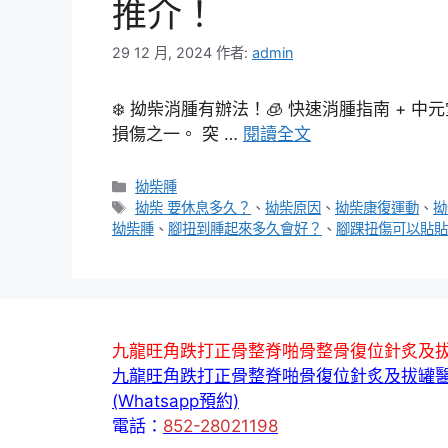
推介！
29 12 月, 2024
作者:
admin
❄️ 拗柴消腫有辦法！🧊 快速消腫指南 +
損傷之一。 突 …
閱讀全文
分
拗柴腫
類
標
拗柴 要休息多久？
、
拗柴原因
、
拗柴康復運動
、
拗
籤
拗柴腫
、
腳扭到腫起來多久會好？
、
腳踝扭傷可以貼貼
九龍旺角跌打正骨整脊啪骨整骨復位針炙及
九龍旺角跌打正骨整脊啪骨復位針炙及拔罐
(Whatsapp預約)
電話：
852-28021198