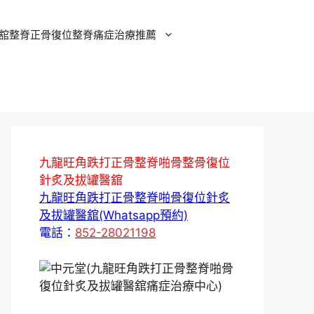
舘整脊正骨復位整脊痛症治療推薦
九龍旺角跌打正骨整脊啪骨整骨復位
針炙及拔罐醫舘
九龍旺角跌打正骨整脊啪骨復位針炙
及拔罐醫舘(Whatsapp預約)
電話：
852-28021198