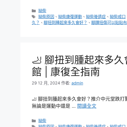
分
拗柴
類
標
拗柴原因
、
拗柴康復運動
、
拗柴後遺症
、
拗柴戒口
籤
久？
、
腳扭到腫起來多久會好？
、
腳踝扭傷可以貼貼布
🦶 腳扭到腫起來多
館 | 康復全指南
29 12 月, 2024
作者:
admin
🦶 腳扭到腫起來多久會好？推介中元堂跌打
無論是運動中還是 …
閱讀全文
分
拗柴
類
標
拗柴原因
、
拗柴康復運動
、
拗柴後遺症
、
拗柴戒口