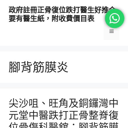
跳
政府註冊正骨復位跌打醫生好推介
至
要有醫生紙，附收費價目表
主
要
選
內
容
單
腳背筋膜炎
尖沙咀、旺角及銅鑼灣中
元堂中醫跌打正骨整脊復
位骨傷科醫舘：腳背筋膜