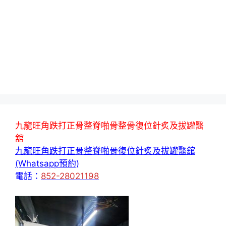
九龍旺角跌打正骨整脊啪骨整骨復位針炙及拔罐醫
舘
九龍旺角跌打正骨整脊啪骨復位針炙及拔罐醫舘
(Whatsapp預約)
電話：
852-28021198