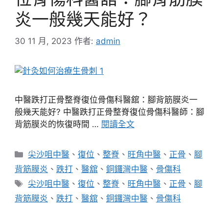
炎一般幾天能好？
30 11 月, 2023
作者:
admin
中醫跌打正骨整脊復位骨傷科醫舘：腳背筋膜炎一
般幾天能好? 中醫跌打正骨整脊復位骨傷科醫師：腳
背筋膜炎的恢復時間 …
閱讀全文
分
尖沙咀中醫
、
復位
、
整脊
、
旺角中醫
、
正骨
、
腳
類
背筋膜炎
、
跌打
、
醫舘
、
銅鑼灣中醫
、
骨傷科
標
尖沙咀中醫
、
復位
、
整脊
、
旺角中醫
、
正骨
、
腳
籤
背筋膜炎
、
跌打
、
醫舘
、
銅鑼灣中醫
、
骨傷科