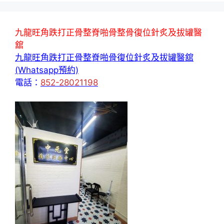
九龍旺角跌打正骨整脊啪骨整骨復位針炙及拔罐醫
舘
九龍旺角跌打正骨整脊啪骨復位針炙及拔罐醫舘
(Whatsapp預約)
電話：
852-28021198