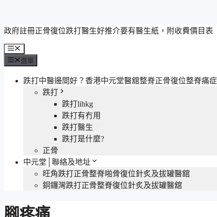
跳
政府註冊正骨復位跌打醫生好推介要有醫生紙，附收費價目表
至
選
主
單
選單
要
內
跌打中醫邊間好？香港中元堂醫舘整脊正骨復位整脊痛症
容
跌打
跌打lihkg
跌打有冇用
跌打醫生
跌打是什麼?
正骨
中元堂│聯絡及地址
旺角跌打正骨整脊啪骨復位針炙及拔罐醫舘
銅鑼灣跌打正骨整脊復位針炙及拔罐醫舘
腳疼痛