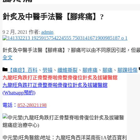
針炙及中醫手法醫【腳疼痛】?
9 2 月, 2021
作者:
admin
針炙及中醫手法醫【腳疼痛】? 腳痛可以由不同原因引起，但
全文
分
【痛症】百科
、
勞損
、
纖維撕裂
、
腳疼痛
、
腳痛
、
腳踝扭傷
類
九龍旺角跌打正骨整脊啪骨整骨復位針炙及拔罐醫舘
九龍旺角跌打正骨整脊啪骨復位針炙及拔罐醫舘
(Whatsapp預約)
電話：
852-28021198
中元堂(旺角醫舘)地址：九龍旺角西洋菜南街1A號百寶利