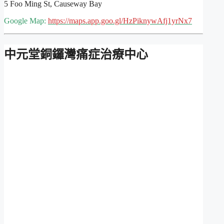
5 Foo Ming St, Causeway Bay
Google Map:
https://maps.app.goo.gl/HzPiknywAfj1yrNx7
中元堂銅鑼灣痛症治療中心