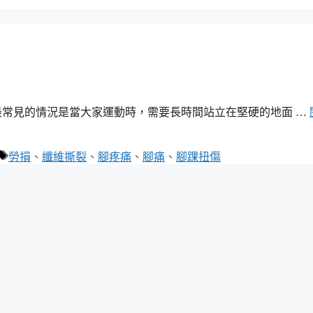
最常見的情況是當大家運動時，需要長時間站立在堅硬的地面 …
標
勞損
、
纖維撕裂
、
腳疼痛
、
腳痛
、
腳踝扭傷
籤