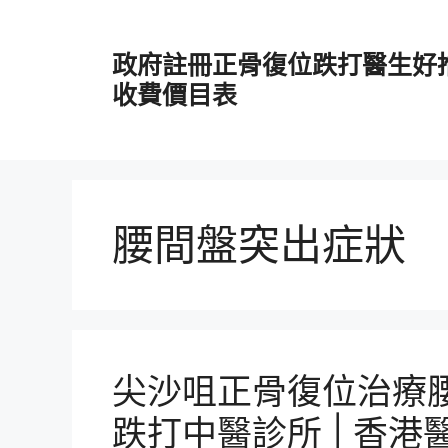
跳
至
政府註冊正骨復位跌打醫生好
主
要
收費價目表
內
容
腰間盤突出症狀
尖沙咀正骨復位治療腰
跌打中醫診所 | 香