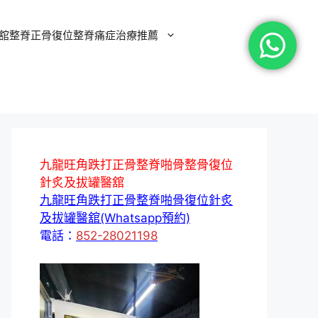
舘整脊正骨復位整脊痛症治療推薦
九龍旺角跌打正骨整脊啪骨整骨復位
針炙及拔罐醫舘
九龍旺角跌打正骨整脊啪骨復位針炙
及拔罐醫舘(Whatsapp預約)
電話：
852-28021198