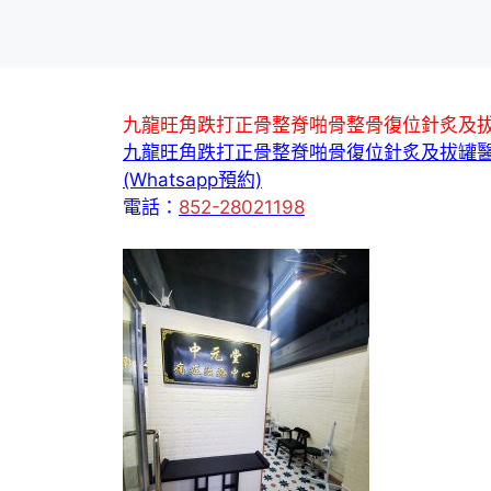
九龍旺角跌打正骨整脊啪骨整骨復位針炙及
九龍旺角跌打正骨整脊啪骨復位針炙及拔罐
(Whatsapp預約)
電話：
852-28021198