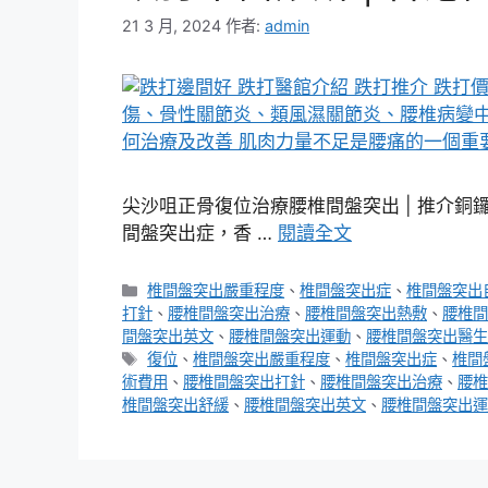
21 3 月, 2024
作者:
admin
尖沙咀正骨復位治療腰椎間盤突出 | 推介銅
間盤突出症，香 …
閱讀全文
分
椎間盤突出嚴重程度
、
椎間盤突出症
、
椎間盤突出
類
打針
、
腰椎間盤突出治療
、
腰椎間盤突出熱敷
、
腰椎間
間盤突出英文
、
腰椎間盤突出運動
、
腰椎間盤突出醫生
標
復位
、
椎間盤突出嚴重程度
、
椎間盤突出症
、
椎間
籤
術費用
、
腰椎間盤突出打針
、
腰椎間盤突出治療
、
腰椎
椎間盤突出舒緩
、
腰椎間盤突出英文
、
腰椎間盤突出運