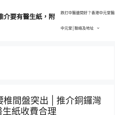
跌打中醫邊間好？香港中元堂醫
推介要有醫生紙，附
中元堂│聯絡及地址
椎間盤突出 | 推介銅鑼灣
港醫生紙收費合理